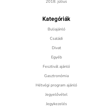
2018. július
Kategóriák
Buliajánló
Családi
Divat
Egyéb
Fesztivál ajánló
Gasztronómia
Hétvégi program ajánló
Jegyelővétel
Jegykezelés