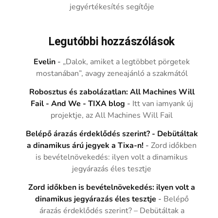
jegyértékesítés segítője
Legutóbbi hozzászólások
Evelin
-
„Dalok, amiket a legtöbbet pörgetek
mostanában”, avagy zeneajánló a szakmától
Robosztus és zabolázatlan: All Machines Will
Fail - And We - TIXA blog
-
Itt van iamyank új
projektje, az All Machines Will Fail
Belépő árazás érdeklődés szerint? - Debütáltak
a dinamikus árú jegyek a Tixa-n!
-
Zord időkben
is bevételnövekedés: ilyen volt a dinamikus
jegyárazás éles tesztje
Zord időkben is bevételnövekedés: ilyen volt a
dinamikus jegyárazás éles tesztje
-
Belépő
árazás érdeklődés szerint? – Debütáltak a