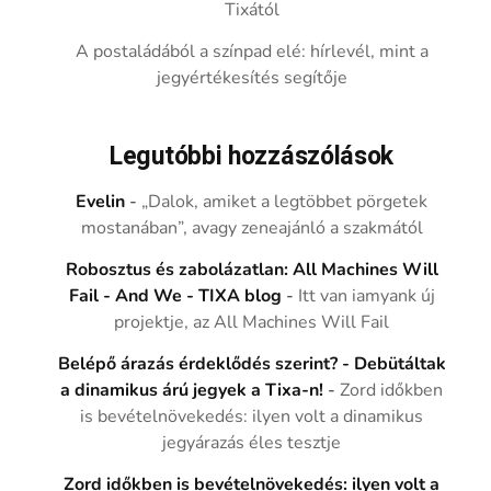
Tixától
A postaládából a színpad elé: hírlevél, mint a
jegyértékesítés segítője
Legutóbbi hozzászólások
Evelin
-
„Dalok, amiket a legtöbbet pörgetek
mostanában”, avagy zeneajánló a szakmától
Robosztus és zabolázatlan: All Machines Will
Fail - And We - TIXA blog
-
Itt van iamyank új
projektje, az All Machines Will Fail
Belépő árazás érdeklődés szerint? - Debütáltak
a dinamikus árú jegyek a Tixa-n!
-
Zord időkben
is bevételnövekedés: ilyen volt a dinamikus
jegyárazás éles tesztje
Zord időkben is bevételnövekedés: ilyen volt a