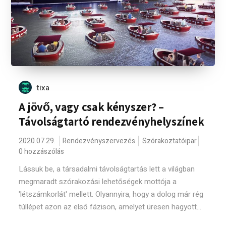
tixa
A jövő, vagy csak kényszer? –
Távolságtartó rendezvényhelyszínek
2020.07.29.
Rendezvényszervezés
Szórakoztatóipar
0 hozzászólás
Lássuk be, a társadalmi távolságtartás lett a világban
megmaradt szórakozási lehetőségek mottója a
'létszámkorlát' mellett. Olyannyira, hogy a dolog már rég
túllépet azon az első fázison, amelyet üresen hagyott...