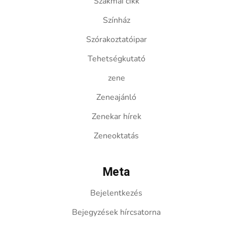
Szakmai cikk
Színház
Szórakoztatóipar
Tehetségkutató
zene
Zeneajánló
Zenekar hírek
Zeneoktatás
Meta
Bejelentkezés
Bejegyzések hírcsatorna