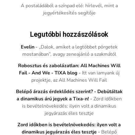
A postaládából a színpad elé: hírlevél, mint a
jegyértékesítés segítője
Legutóbbi hozzászólások
Evelin
-
„Dalok, amiket a legtöbbet pörgetek
mostanában”, avagy zeneajánló a szakmától
Robosztus és zabolázatlan: All Machines Will
Fail - And We - TIXA blog
-
Itt van iamyank új
projektje, az All Machines Will Fail
Belépő árazás érdeklődés szerint? - Debütáltak
a dinamikus árú jegyek a Tixa-n!
-
Zord időkben
is bevételnövekedés: ilyen volt a dinamikus
jegyárazás éles tesztje
Zord időkben is bevételnövekedés: ilyen volt a
dinamikus jegyárazás éles tesztje
-
Belépő