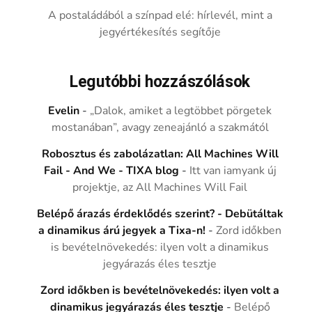
A postaládából a színpad elé: hírlevél, mint a
jegyértékesítés segítője
Legutóbbi hozzászólások
Evelin
-
„Dalok, amiket a legtöbbet pörgetek
mostanában”, avagy zeneajánló a szakmától
Robosztus és zabolázatlan: All Machines Will
Fail - And We - TIXA blog
-
Itt van iamyank új
projektje, az All Machines Will Fail
Belépő árazás érdeklődés szerint? - Debütáltak
a dinamikus árú jegyek a Tixa-n!
-
Zord időkben
is bevételnövekedés: ilyen volt a dinamikus
jegyárazás éles tesztje
Zord időkben is bevételnövekedés: ilyen volt a
dinamikus jegyárazás éles tesztje
-
Belépő