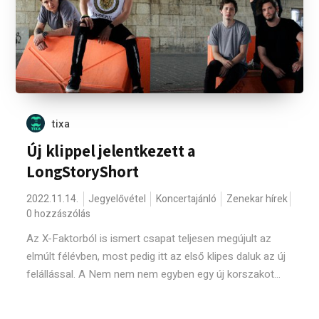
tixa
Új klippel jelentkezett a
LongStoryShort
2022.11.14.
Jegyelővétel
Koncertajánló
Zenekar hírek
0 hozzászólás
Az X-Faktorból is ismert csapat teljesen megújult az
elmúlt félévben, most pedig itt az első klipes daluk az új
felállással. A Nem nem nem egyben egy új korszakot...