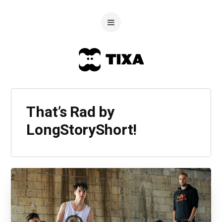
That’s Rad by
LongStoryShort!