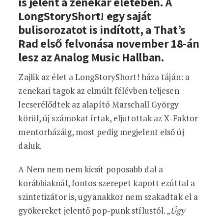
is jelent a zenekar életében. A
LongStoryShort! egy saját
bulisorozatot is indított, a That’s
Rad első felvonása november 18-án
lesz az Analog Music Hallban.
Zajlik az élet a LongStoryShort! háza táján: a
zenekari tagok az elmúlt félévben teljesen
lecserélődtek az alapító Marschall György
körül, új számokat írtak, eljutottak az X-Faktor
mentorházáig, most pedig megjelent első új
daluk.
A Nem nem nem kicsit poposabb dal a
korábbiaknál, fontos szerepet kapott ezúttal a
szintetizátor is, ugyanakkor nem szakadtak el a
gyökereket jelentő pop-punk stílustól. „
Úgy