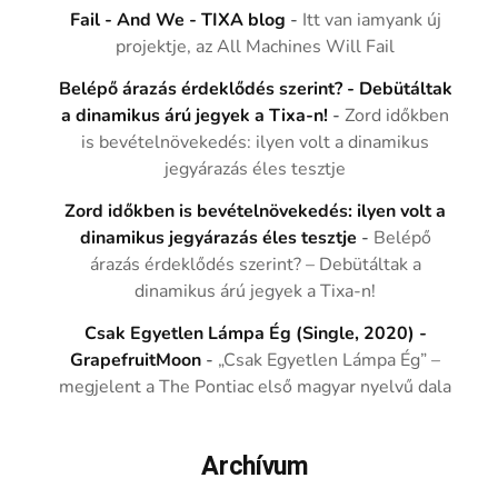
Fail - And We - TIXA blog
-
Itt van iamyank új
projektje, az All Machines Will Fail
Belépő árazás érdeklődés szerint? - Debütáltak
a dinamikus árú jegyek a Tixa-n!
-
Zord időkben
is bevételnövekedés: ilyen volt a dinamikus
jegyárazás éles tesztje
Zord időkben is bevételnövekedés: ilyen volt a
dinamikus jegyárazás éles tesztje
-
Belépő
árazás érdeklődés szerint? – Debütáltak a
dinamikus árú jegyek a Tixa-n!
Csak Egyetlen Lámpa Ég (Single, 2020) -
GrapefruitMoon
-
„Csak Egyetlen Lámpa Ég” –
megjelent a The Pontiac első magyar nyelvű dala
Archívum