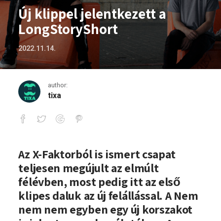
Új klippel jelentkezett a
LongStoryShort
2022.11.14.
author:
tixa
Új klippel jelentkezett a LongStorySho
Az X-Faktorból is ismert csapat
teljesen megújult az elmúlt
félévben, most pedig itt az első
klipes daluk az új felállással. A Nem
nem nem egyben egy új korszakot