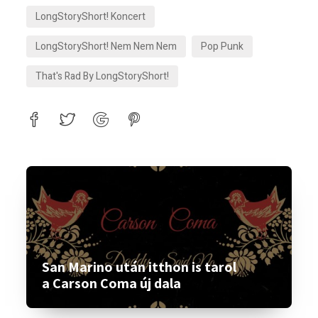
LongStoryShort! Koncert
LongStoryShort! Nem Nem Nem
Pop Punk
That's Rad By LongStoryShort!
San Marino után itthon is tarol
a Carson Coma új dala