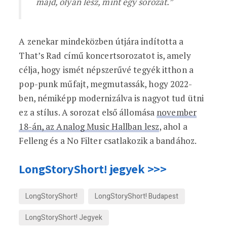
majd, olyan lesz, mint egy sorozat.”
A zenekar mindeközben útjára indította a
That’s Rad című koncertsorozatot is, amely
célja, hogy ismét népszerűvé tegyék itthon a
pop-punk műfajt, megmutassák, hogy 2022-
ben, némiképp modernizálva is nagyot tud ütni
ez a stílus. A sorozat első állomása
november
18-án, az Analog Music Hallban lesz
, ahol a
Felleng és a No Filter csatlakozik a bandához.
LongStoryShort! jegyek >>>
LongStoryShort!
LongStoryShort! Budapest
LongStoryShort! Jegyek