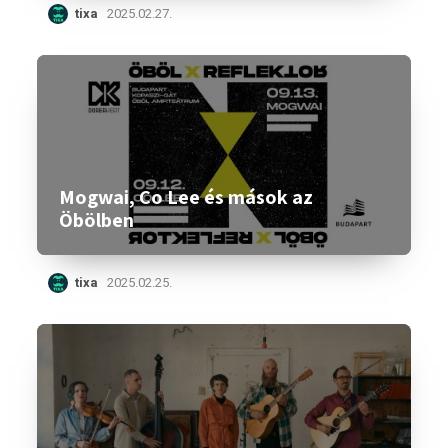
tixa
2025.02.27.
Mogwai, Co Lee és mások az
Öbölben
tixa
2025.02.25.