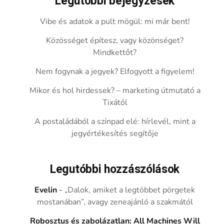
Legutóbbi bejegyzések
Vibe és adatok a pult mögül: mi már bent!
Közösséget építesz, vagy közönséget?
Mindkettőt?
Nem fogynak a jegyek? Elfogyott a figyelem!
Mikor és hol hirdessek? – marketing útmutató a
Tixától
A postaládából a színpad elé: hírlevél, mint a
jegyértékesítés segítője
Legutóbbi hozzászólások
Evelin
-
„Dalok, amiket a legtöbbet pörgetek
mostanában”, avagy zeneajánló a szakmától
Robosztus és zabolázatlan: All Machines Will