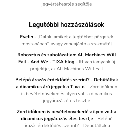
jegyértékesítés segítője
Legutóbbi hozzászólások
Evelin
-
„Dalok, amiket a legtöbbet pörgetek
mostanában”, avagy zeneajánló a szakmától
Robosztus és zabolázatlan: All Machines Will
Fail - And We - TIXA blog
-
Itt van iamyank új
projektje, az All Machines Will Fail
Belépő árazás érdeklődés szerint? - Debütáltak
a dinamikus árú jegyek a Tixa-n!
-
Zord időkben
is bevételnövekedés: ilyen volt a dinamikus
jegyárazás éles tesztje
Zord időkben is bevételnövekedés: ilyen volt a
dinamikus jegyárazás éles tesztje
-
Belépő
árazás érdeklődés szerint? – Debütáltak a