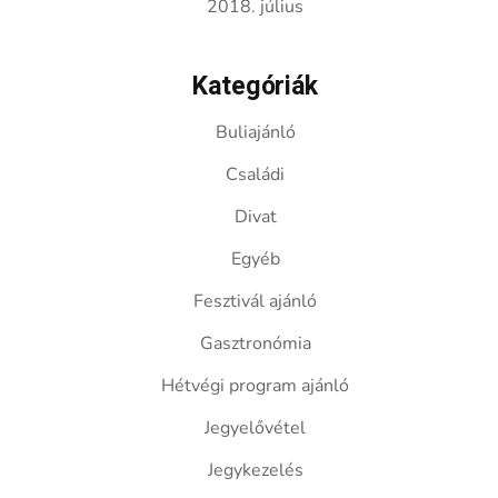
2018. július
Kategóriák
Buliajánló
Családi
Divat
Egyéb
Fesztivál ajánló
Gasztronómia
Hétvégi program ajánló
Jegyelővétel
Jegykezelés