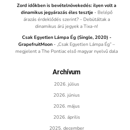
Zord időkben is bevételnövekedés: ilyen volt a
dinamikus jegyárazás éles tesztje
-
Belépő
árazás érdeklődés szerint? – Debütáltak a
dinamikus árú jegyek a Tixa-n!
Csak Egyetlen Lámpa Ég (Single, 2020) -
GrapefruitMoon
-
„Csak Egyetlen Lámpa Ég” –
megjelent a The Pontiac első magyar nyelvű dala
Archívum
2026. július
2026. június
2026. május
2026. április
2025. december