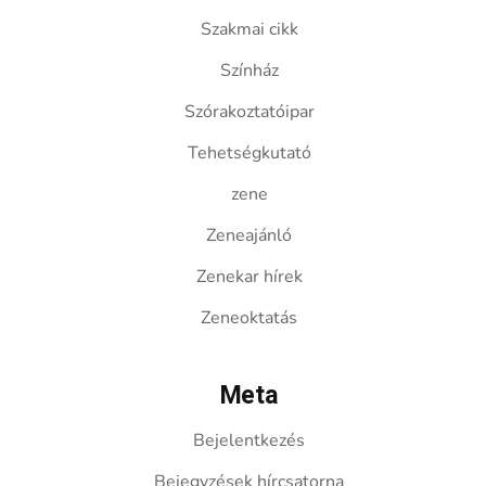
Szakmai cikk
Színház
Szórakoztatóipar
Tehetségkutató
zene
Zeneajánló
Zenekar hírek
Zeneoktatás
Meta
Bejelentkezés
Bejegyzések hírcsatorna