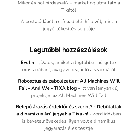
Mikor és hol hirdessek? – marketing útmutató a
Tixától
A postaládából a színpad elé: hírlevél, mint a
jegyértékesítés segítője
Legutóbbi hozzászólások
Evelin
-
„Dalok, amiket a legtöbbet pörgetek
mostanában”, avagy zeneajánló a szakmától
Robosztus és zabolázatlan: All Machines Will
Fail - And We - TIXA blog
-
Itt van iamyank új
projektje, az All Machines Will Fail
Belépő árazás érdeklődés szerint? - Debütáltak
a dinamikus árú jegyek a Tixa-n!
-
Zord időkben
is bevételnövekedés: ilyen volt a dinamikus
jegyárazás éles tesztje