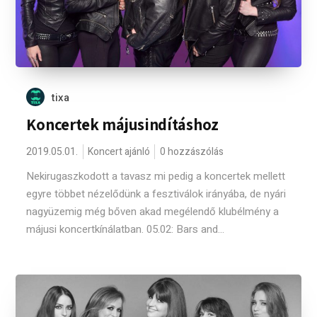
tixa
Koncertek májusindításhoz
2019.05.01.
Koncert ajánló
0 hozzászólás
Nekirugaszkodott a tavasz mi pedig a koncertek mellett
egyre többet nézelődünk a fesztiválok irányába, de nyári
nagyüzemig még bőven akad megélendő klubélmény a
májusi koncertkínálatban. 05.02: Bars and...