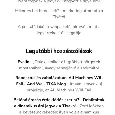
Nem fogynak a jegyek? Elfogyott a figyelem!
Mikor és hol hirdessek? – marketing útmutató a
Tixától
A postaládából a színpad elé: hírlevél, mint a
jegyértékesítés segítője
Legutóbbi hozzászólások
Evelin
-
„Dalok, amiket a legtöbbet pörgetek
mostanában”, avagy zeneajánló a szakmától
Robosztus és zabolázatlan: All Machines Will
Fail - And We - TIXA blog
-
Itt van iamyank új
projektje, az All Machines Will Fail
Belépő árazás érdeklődés szerint? - Debütáltak
a dinamikus árú jegyek a Tixa-n!
-
Zord időkben
is bevételnövekedés: ilyen volt a dinamikus