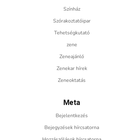
Színház
Szórakoztatóipar
Tehetségkutató
zene
Zeneajánló
Zenekar hírek
Zeneoktatás
Meta
Bejelentkezés
Bejegyzések hírcsatorna
Hozzászólások hírcsatorna