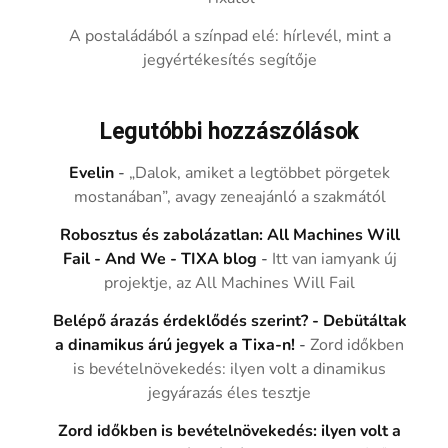
A postaládából a színpad elé: hírlevél, mint a
jegyértékesítés segítője
Legutóbbi hozzászólások
Evelin
-
„Dalok, amiket a legtöbbet pörgetek
mostanában”, avagy zeneajánló a szakmától
Robosztus és zabolázatlan: All Machines Will
Fail - And We - TIXA blog
-
Itt van iamyank új
projektje, az All Machines Will Fail
Belépő árazás érdeklődés szerint? - Debütáltak
a dinamikus árú jegyek a Tixa-n!
-
Zord időkben
is bevételnövekedés: ilyen volt a dinamikus
jegyárazás éles tesztje
Zord időkben is bevételnövekedés: ilyen volt a