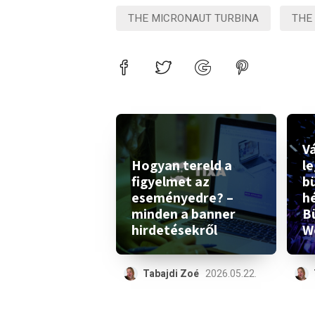
THE MICRONAUT TURBINA
THE
Vá
Hogyan tereld a
l
figyelmet az
b
eseményedre? –
h
minden a banner
B
hirdetésekről
W
Tabajdi Zoé
2026.05.22.