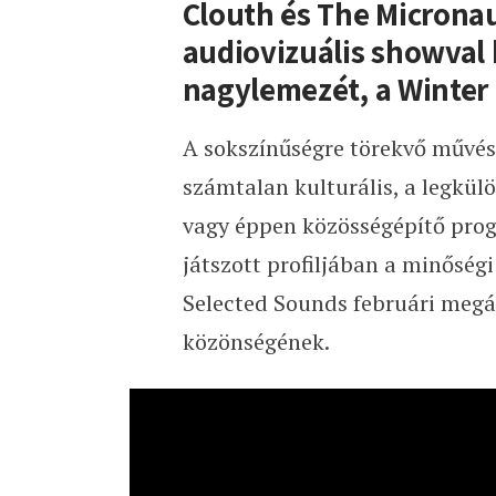
Clouth és The Microna
audiovizuális showval 
nagylemezét, a Winter
A sokszínűségre törekvő művés
számtalan kulturális, a legkü
vagy éppen közösségépítő prog
játszott profiljában a minőség
Selected Sounds februári megál
közönségének.