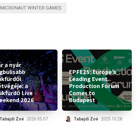
 MICRONAUT WINTER GAMES
r a nyár
egbulisabb
EPFE25: Europe’s
ükfürdői
Leading Event
étvégéje: a
Production Forum
ükfürdő Live
Comes to
eekend 2026
Budapest
Tabajdi Zoé
2026.05.07.
Tabajdi Zoé
2025.10.28.