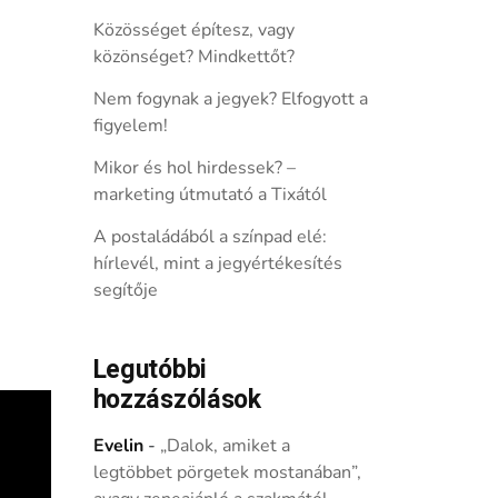
Közösséget építesz, vagy
közönséget? Mindkettőt?
Nem fogynak a jegyek? Elfogyott a
figyelem!
Mikor és hol hirdessek? –
marketing útmutató a Tixától
A postaládából a színpad elé:
hírlevél, mint a jegyértékesítés
segítője
Legutóbbi
hozzászólások
Evelin
-
„Dalok, amiket a
legtöbbet pörgetek mostanában”,