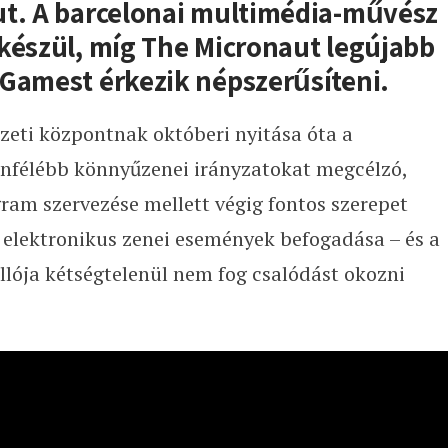
ut. A barcelonai multimédia-művész
készül, míg The Micronaut legújabb
 Gamest érkezik népszerűsíteni.
zeti központnak októberi nyitása óta a
lönfélébb könnyűzenei irányzatokat megcélzó,
ram szervezése mellett végig fontos szerepet
i elektronikus zenei események befogadása – és a
lója kétségtelenül nem fog csalódást okozni