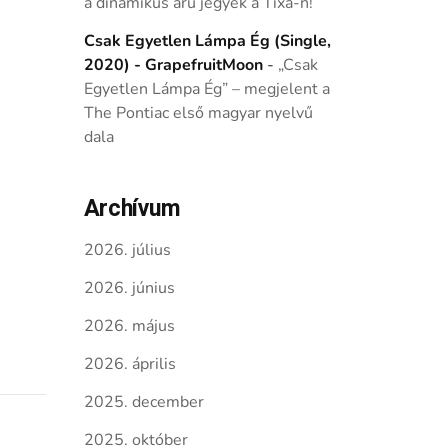
a dinamikus árú jegyek a Tixa-n!
Csak Egyetlen Lámpa Ég (Single,
2020) - GrapefruitMoon
-
„Csak
Egyetlen Lámpa Ég” – megjelent a
The Pontiac első magyar nyelvű
dala
Archívum
2026. július
2026. június
2026. május
2026. április
2025. december
2025. október