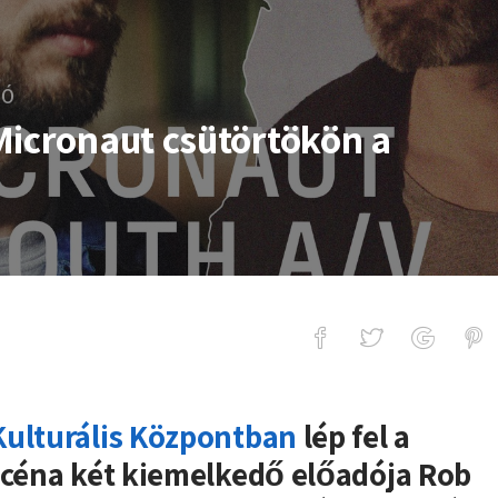
LÓ
Micronaut csütörtökön a
ut csütörtökön a Turbinában!
Kulturális Központban
lép fel a
zcéna két kiemelkedő előadója Rob