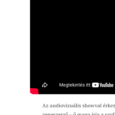
Az audiovizuális showval érk
zeneszerző – ő maga írja a szof