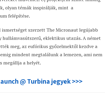
ik, olyan témák inspirálják, mint a
um felépítése.
ismertséget szerzett The Micronaut legújabb
 hullámvasútszerű, eklektikus utazás. A német
lették meg, az eufórikus győzelmektől kezdve a
lelemig mindent megtalálunk a lemezen, ami nem
s megállja a helyét.
Launch @ Turbina jegyek >>>