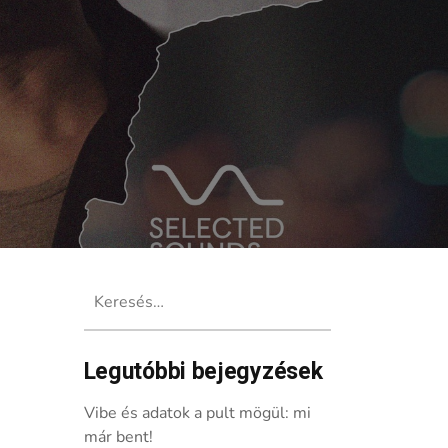
Keresés:
Legutóbbi bejegyzések
Vibe és adatok a pult mögül: mi
már bent!