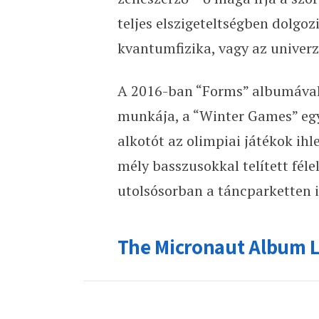
teljes elszigeteltségben dolgoz
kvantumfizika, vagy az univerz
A 2016-ban “Forms” albumával 
munkája, a “Winter Games” egy
alkotót az olimpiai játékok ih
mély basszusokkal telített fé
utolsósorban a táncparketten i
The Micronaut Album 