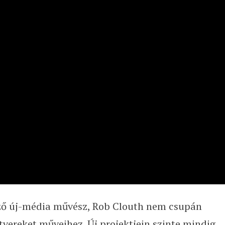
ező új-média művész, Rob Clouth nem csupán
tvereket műveihez. Új projektjein szinte mindig