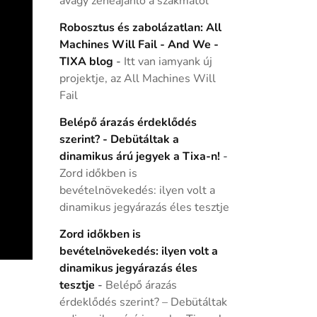
avagy zeneajánló a szakmától
Robosztus és zabolázatlan: All
Machines Will Fail - And We -
TIXA blog
-
Itt van iamyank új
projektje, az All Machines Will
Fail
Belépő árazás érdeklődés
szerint? - Debütáltak a
dinamikus árú jegyek a Tixa-n!
-
Zord időkben is
bevételnövekedés: ilyen volt a
dinamikus jegyárazás éles tesztje
Zord időkben is
bevételnövekedés: ilyen volt a
dinamikus jegyárazás éles
tesztje
-
Belépő árazás
érdeklődés szerint? – Debütáltak