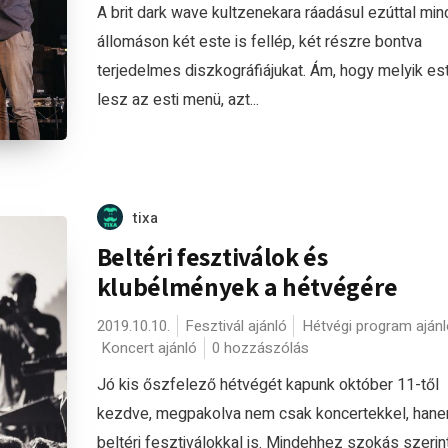
A brit dark wave kultzenekara ráadásul ezúttal mi
állomáson két este is fellép, két részre bontva
terjedelmes diszkográfiájukat. Ám, hogy melyik est
lesz az esti menü, azt...
tixa
Beltéri fesztiválok és
klubélmények a hétvégére
2019.10.10.
Fesztivál ajánló
Hétvégi program ajánl
Koncert ajánló
0 hozzászólás
Jó kis őszfelező hétvégét kapunk október 11-től
kezdve, megpakolva nem csak koncertekkel, han
beltéri fesztiválokkal is. Mindehhez szokás szerin