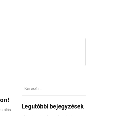
Keresés:
ion!
Legutóbbi bejegyzések
szólás