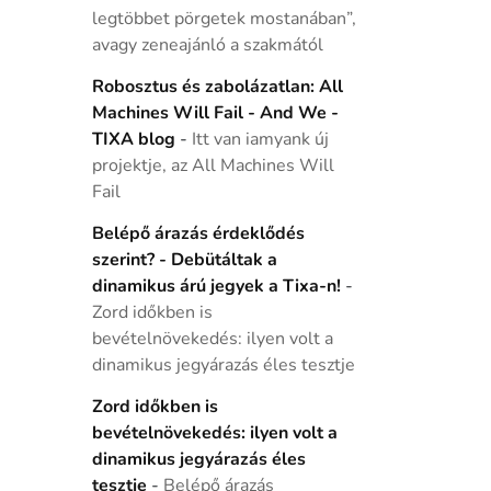
legtöbbet pörgetek mostanában”,
avagy zeneajánló a szakmától
Robosztus és zabolázatlan: All
Machines Will Fail - And We -
TIXA blog
-
Itt van iamyank új
projektje, az All Machines Will
Fail
Belépő árazás érdeklődés
szerint? - Debütáltak a
dinamikus árú jegyek a Tixa-n!
-
Zord időkben is
bevételnövekedés: ilyen volt a
dinamikus jegyárazás éles tesztje
Zord időkben is
bevételnövekedés: ilyen volt a
dinamikus jegyárazás éles
tesztje
-
Belépő árazás