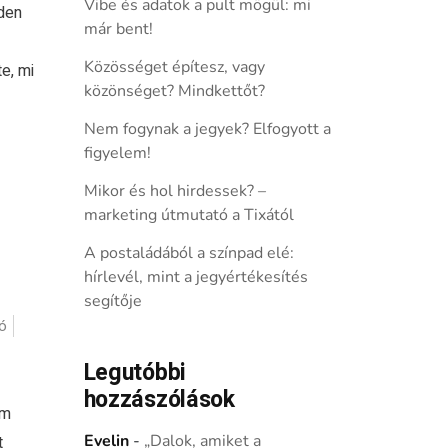
Vibe és adatok a pult mögül: mi
nden
már bent!
Közösséget építesz, vagy
e, mi
közönséget? Mindkettőt?
Nem fogynak a jegyek? Elfogyott a
figyelem!
Mikor és hol hirdessek? –
marketing útmutató a Tixától
A postaládából a színpad elé:
hírlevél, mint a jegyértékesítés
segítője
ó
Legutóbbi
hozzászólások
em
Evelin
-
„Dalok, amiket a
t