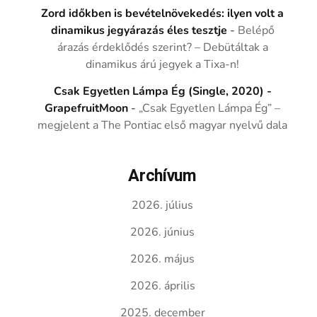
Zord időkben is bevételnövekedés: ilyen volt a
dinamikus jegyárazás éles tesztje
-
Belépő
árazás érdeklődés szerint? – Debütáltak a
dinamikus árú jegyek a Tixa-n!
Csak Egyetlen Lámpa Ég (Single, 2020) -
GrapefruitMoon
-
„Csak Egyetlen Lámpa Ég” –
megjelent a The Pontiac első magyar nyelvű dala
Archívum
2026. július
2026. június
2026. május
2026. április
2025. december