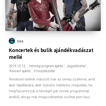
tixa
Koncertek és bulik ajándékvadászat
mellé
2019.12.12.
Hétvégi program ajánló
Jegyelővétel
Koncert ajánló
0 hozzászólás
Rendesen belénk mászott már az ünnep szelleme, amit
akár táplálására, akár űzésére tökéletes megoldás, ha
megfűszerezzük a hétvégét pár remek programmal,
amiből, ahogy már megszokhattuk, ezúttal sem lesz...