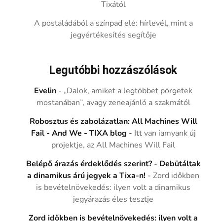
Tixától
A postaládából a színpad elé: hírlevél, mint a
jegyértékesítés segítője
Legutóbbi hozzászólások
Evelin
-
„Dalok, amiket a legtöbbet pörgetek
mostanában”, avagy zeneajánló a szakmától
Robosztus és zabolázatlan: All Machines Will
Fail - And We - TIXA blog
-
Itt van iamyank új
projektje, az All Machines Will Fail
Belépő árazás érdeklődés szerint? - Debütáltak
a dinamikus árú jegyek a Tixa-n!
-
Zord időkben
is bevételnövekedés: ilyen volt a dinamikus
jegyárazás éles tesztje
Zord időkben is bevételnövekedés: ilyen volt a