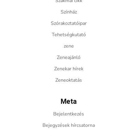
Szakmai cikk
Színház
Szórakoztatóipar
Tehetségkutató
zene
Zeneajánló
Zenekar hírek
Zeneoktatás
Meta
Bejelentkezés
Bejegyzések hírcsatorna