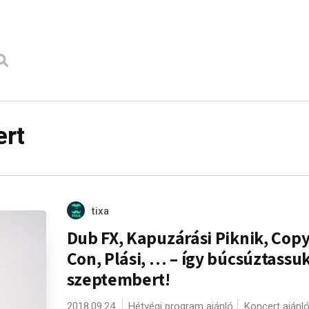
ert
tixa
Dub FX, Kapuzárási Piknik, Cop
Con, Plási, … – így búcsúztassuk
szeptembert!
2018.09.24.
Hétvégi program ajánló
Koncert ajánl