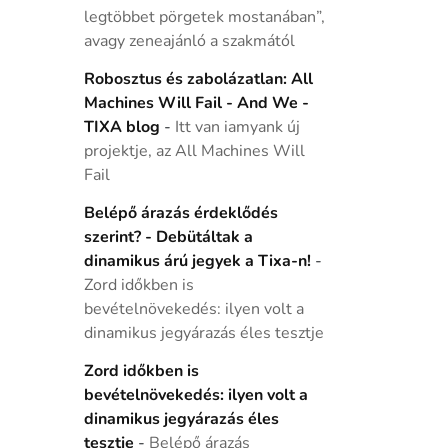
legtöbbet pörgetek mostanában”,
avagy zeneajánló a szakmától
Robosztus és zabolázatlan: All
Machines Will Fail - And We -
TIXA blog
-
Itt van iamyank új
projektje, az All Machines Will
Fail
Belépő árazás érdeklődés
szerint? - Debütáltak a
dinamikus árú jegyek a Tixa-n!
-
Zord időkben is
bevételnövekedés: ilyen volt a
dinamikus jegyárazás éles tesztje
Zord időkben is
bevételnövekedés: ilyen volt a
dinamikus jegyárazás éles
tesztje
-
Belépő árazás