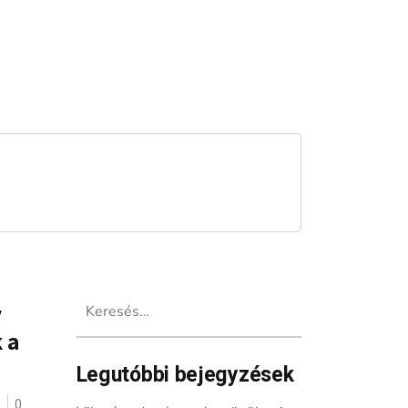
Keresés:
y
 a
Legutóbbi bejegyzések
ó
0