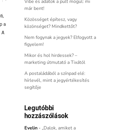
Vibe és adatok a pult mögül: mi
már bent!
i,
Közösséget építesz, vagy
p a
közönséget? Mindkettőt?
. A
Nem fogynak a jegyek? Elfogyott a
figyelem!
Mikor és hol hirdessek? –
marketing útmutató a Tixától
A postaládából a színpad elé:
hírlevél, mint a jegyértékesítés
segítője
Legutóbbi
hozzászólások
Evelin
-
„Dalok, amiket a