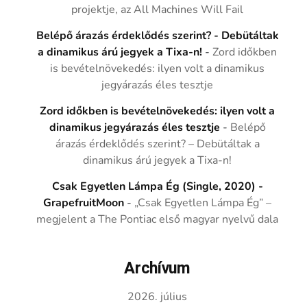
projektje, az All Machines Will Fail
Belépő árazás érdeklődés szerint? - Debütáltak
a dinamikus árú jegyek a Tixa-n!
-
Zord időkben
is bevételnövekedés: ilyen volt a dinamikus
jegyárazás éles tesztje
Zord időkben is bevételnövekedés: ilyen volt a
dinamikus jegyárazás éles tesztje
-
Belépő
árazás érdeklődés szerint? – Debütáltak a
dinamikus árú jegyek a Tixa-n!
Csak Egyetlen Lámpa Ég (Single, 2020) -
GrapefruitMoon
-
„Csak Egyetlen Lámpa Ég” –
megjelent a The Pontiac első magyar nyelvű dala
Archívum
2026. július