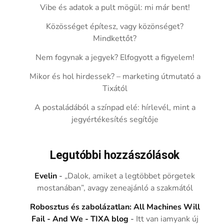
Vibe és adatok a pult mögül: mi már bent!
Közösséget építesz, vagy közönséget?
Mindkettőt?
Nem fogynak a jegyek? Elfogyott a figyelem!
Mikor és hol hirdessek? – marketing útmutató a
Tixától
A postaládából a színpad elé: hírlevél, mint a
jegyértékesítés segítője
Legutóbbi hozzászólások
Evelin
-
„Dalok, amiket a legtöbbet pörgetek
mostanában”, avagy zeneajánló a szakmától
Robosztus és zabolázatlan: All Machines Will
Fail - And We - TIXA blog
-
Itt van iamyank új