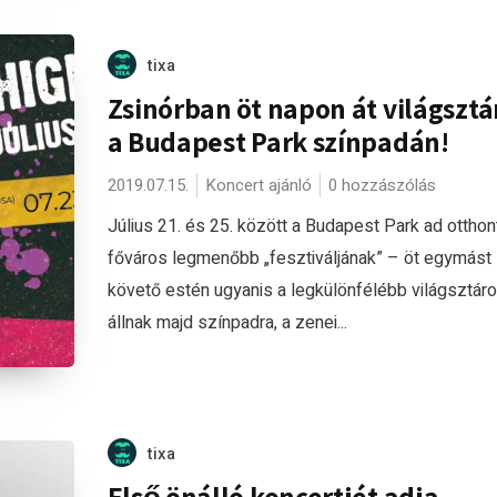
tixa
Zsinórban öt napon át világsztá
a Budapest Park színpadán!
2019.07.15.
Koncert ajánló
0 hozzászólás
Július 21. és 25. között a Budapest Park ad otthon
főváros legmenőbb „fesztiváljának” – öt egymást
követő estén ugyanis a legkülönfélébb világsztár
állnak majd színpadra, a zenei...
tixa
Első önálló koncertjét adja