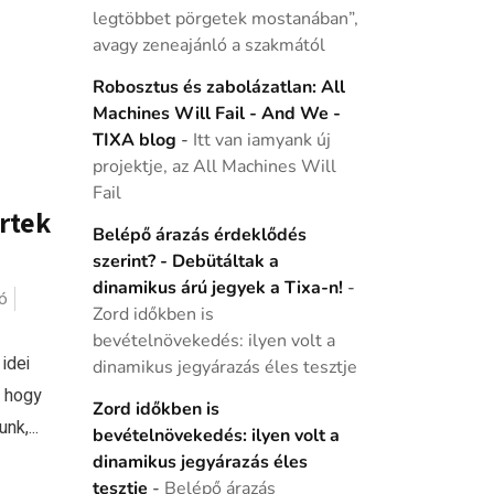
legtöbbet pörgetek mostanában”,
avagy zeneajánló a szakmától
Robosztus és zabolázatlan: All
Machines Will Fail - And We -
TIXA blog
-
Itt van iamyank új
projektje, az All Machines Will
Fail
ertek
Belépő árazás érdeklődés
szerint? - Debütáltak a
dinamikus árú jegyek a Tixa-n!
-
ó
Zord időkben is
bevételnövekedés: ilyen volt a
idei
dinamikus jegyárazás éles tesztje
, hogy
Zord időkben is
k,...
bevételnövekedés: ilyen volt a
dinamikus jegyárazás éles
tesztje
-
Belépő árazás