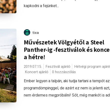
kapkodni a fejünket...
tixa
Művészetek Völgyétől a Steel
Panther-ig -fesztiválok és konc
a hétre!
2019.07.15.
Fesztivál ajánló
Hétvégi program ajánl
Koncert ajánló
0 hozzászólás
Ember legyen a talpán, aki tudja tartani a tempót az 
programdömpinggel, de azért ez nem is jelenti azt
nem érdemes megpróbálni! Sőt, még mankót is adun