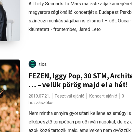
A Thirty Seconds To Mars ma este adja karrierjéne
magyarországi önálló koncertjét a Budapest Parkb
színészi munkásságában is elismert – sőt, Oscar-dí
kitüntetett - frontember, Jared Leto...
tixa
FEZEN, Iggy Pop, 30 STM, Archit
… – velük pörög majd el a hét!
2019.07.21.
Fesztivál ajánló
Koncert ajánló
0
hozzászólás
Nem mintha annyira gyorsítani kellene az amúgy is
elképesztő tempóban pörgő nyári napokat, de ez a
azok közé tartozik majd, amelyeken nem győzzük