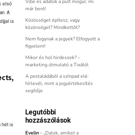
Vibe és adatok a pult mögül: mi
k első
már bent!
an. A
Közösséget építesz, vagy
jjal is
közönséget? Mindkettőt?
Nem fogynak a jegyek? Elfogyott a
figyelem!
Mikor és hol hirdessek? –
marketing útmutató a Tixától
ects,
A postaládából a színpad elé:
hírlevél, mint a jegyértékesítés
segítője
Legutóbbi
hozzászólások
 hét is
Evelin
-
„Dalok, amiket a