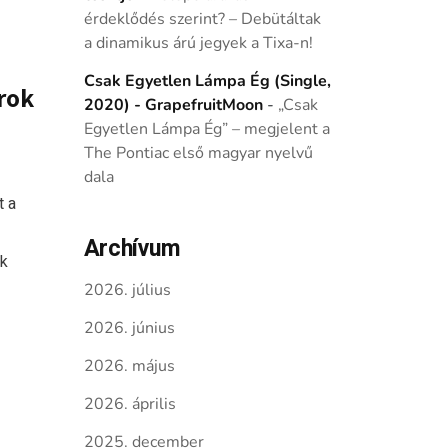
érdeklődés szerint? – Debütáltak
a dinamikus árú jegyek a Tixa-n!
Csak Egyetlen Lámpa Ég (Single,
rok
2020) - GrapefruitMoon
-
„Csak
Egyetlen Lámpa Ég” – megjelent a
The Pontiac első magyar nyelvű
dala
t a
Archívum
ok
2026. július
2026. június
2026. május
2026. április
2025. december