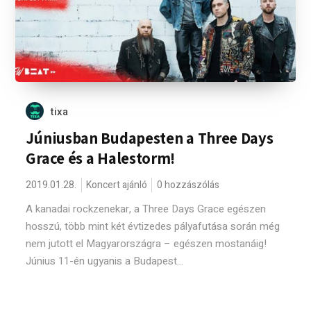
tixa
Júniusban Budapesten a Three Days
Grace és a Halestorm!
2019.01.28.
Koncert ajánló
0 hozzászólás
A kanadai rockzenekar, a Three Days Grace egészen
hosszú, több mint két évtizedes pályafutása során még
nem jutott el Magyarországra – egészen mostanáig!
Június 11-én ugyanis a Budapest...