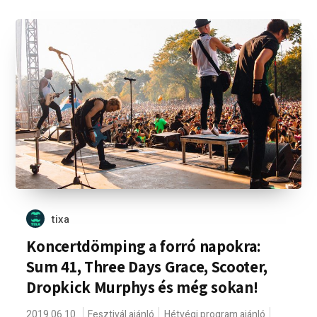
tixa
Koncertdömping a forró napokra:
Sum 41, Three Days Grace, Scooter,
Dropkick Murphys és még sokan!
2019.06.10.
Fesztivál ajánló
Hétvégi program ajánló