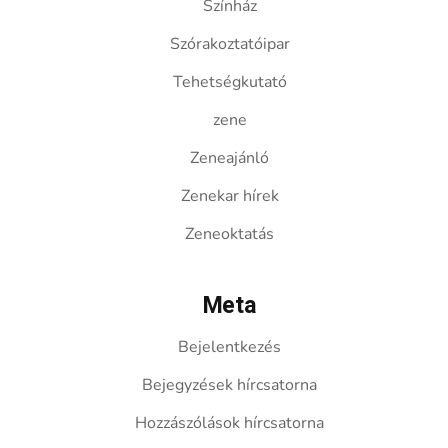
Színház
Szórakoztatóipar
Tehetségkutató
zene
Zeneajánló
Zenekar hírek
Zeneoktatás
Meta
Bejelentkezés
Bejegyzések hírcsatorna
Hozzászólások hírcsatorna