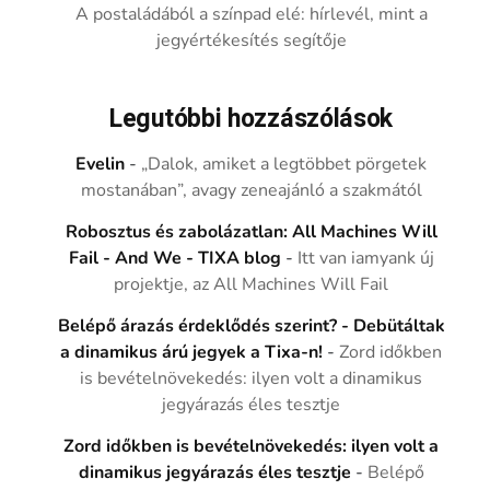
A postaládából a színpad elé: hírlevél, mint a
jegyértékesítés segítője
Legutóbbi hozzászólások
Evelin
-
„Dalok, amiket a legtöbbet pörgetek
mostanában”, avagy zeneajánló a szakmától
Robosztus és zabolázatlan: All Machines Will
Fail - And We - TIXA blog
-
Itt van iamyank új
projektje, az All Machines Will Fail
Belépő árazás érdeklődés szerint? - Debütáltak
a dinamikus árú jegyek a Tixa-n!
-
Zord időkben
is bevételnövekedés: ilyen volt a dinamikus
jegyárazás éles tesztje
Zord időkben is bevételnövekedés: ilyen volt a
dinamikus jegyárazás éles tesztje
-
Belépő