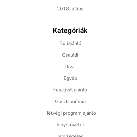
2018. július
Kategóriák
Buliajánló
Családi
Divat
Egyéb
Fesztivál ajánló
Gasztronómia
Hétvégi program ajánló
Jegyelővétel
Jegykezelés