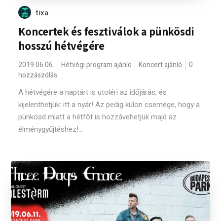
tixa
Koncertek és fesztiválok a pünkösdi
hosszú hétvégére
2019.06.06.
Hétvégi program ajánló
Koncert ajánló
0
hozzászólás
A hétvégére a naptárt is utoléri az időjárás, és
kijelenthetjük: itt a nyár! Az pedig külön csemege, hogy a
pünkösd miatt a hétfőt is hozzávehetjük majd az
élménygyűjtéshez!...