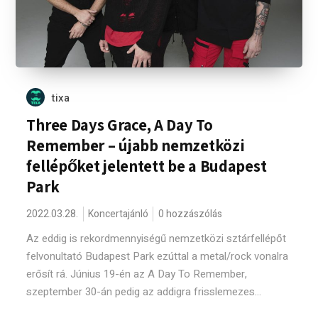
tixa
Three Days Grace, A Day To
Remember – újabb nemzetközi
fellépőket jelentett be a Budapest
Park
2022.03.28.
Koncertajánló
0 hozzászólás
Az eddig is rekordmennyiségű nemzetközi sztárfellépőt
felvonultató Budapest Park ezúttal a metal/rock vonalra
erősít rá. Június 19-én az A Day To Remember,
szeptember 30-án pedig az addigra frisslemezes...