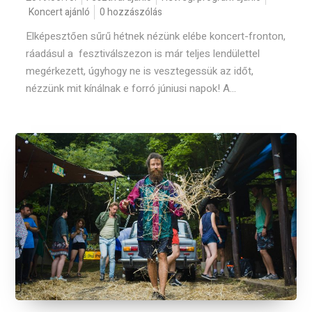
Koncert ajánló
0 hozzászólás
Elképesztően sűrű hétnek nézünk elébe koncert-fronton,
ráadásul a fesztiválszezon is már teljes lendülettel
megérkezett, úgyhogy ne is vesztegessük az időt,
nézzünk mit kínálnak e forró júniusi napok! A...