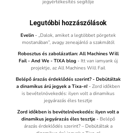
jegyértékesítés segítője
Legutóbbi hozzászólások
Evelin
-
„Dalok, amiket a legtöbbet pörgetek
mostanában”, avagy zeneajánló a szakmától
Robosztus és zabolázatlan: All Machines Will
Fail - And We - TIXA blog
-
Itt van iamyank új
projektje, az All Machines Will Fail
Belépő árazás érdeklődés szerint? - Debütáltak
a dinamikus árú jegyek a Tixa-n!
-
Zord időkben
is bevételnövekedés: ilyen volt a dinamikus
jegyárazás éles tesztje
Zord időkben is bevételnövekedés: ilyen volt a
dinamikus jegyárazás éles tesztje
-
Belépő
árazás érdeklődés szerint? – Debütáltak a