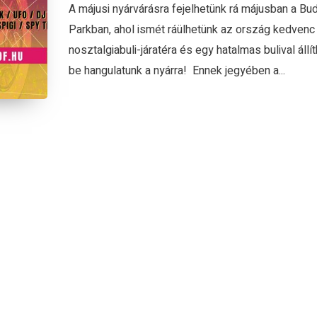
A májusi nyárvárásra fejelhetünk rá májusban a Bu
Parkban, ahol ismét ráülhetünk az ország kedvenc
nosztalgiabuli-járatéra és egy hatalmas bulival állít
be hangulatunk a nyárra! Ennek jegyében a...