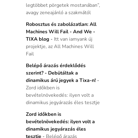
legtöbbet pörgetek mostanában”,
avagy zeneajánló a szakmától
Robosztus és zabolázatlan: All
Machines Will Fail - And We -
TIXA blog
-
Itt van iamyank új
projektje, az All Machines Will
Fail
Belépő árazás érdeklődés
szerint? - Debütáltak a
dinamikus árú jegyek a Tixa-n!
-
Zord időkben is
bevételnövekedés: ilyen volt a
dinamikus jegyárazás éles tesztje
Zord időkben is
bevételnövekedés: ilyen volt a
dinamikus jegyárazás éles
tesztje
-
Belépő árazás