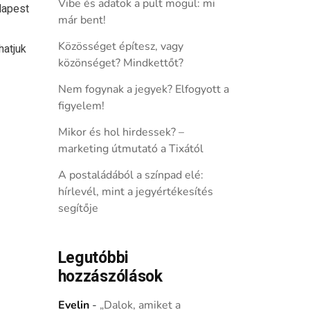
Vibe és adatok a pult mögül: mi
dapest
már bent!
Közösséget építesz, vagy
hatjuk
közönséget? Mindkettőt?
Nem fogynak a jegyek? Elfogyott a
figyelem!
Mikor és hol hirdessek? –
marketing útmutató a Tixától
A postaládából a színpad elé:
hírlevél, mint a jegyértékesítés
segítője
Legutóbbi
hozzászólások
Evelin
-
„Dalok, amiket a