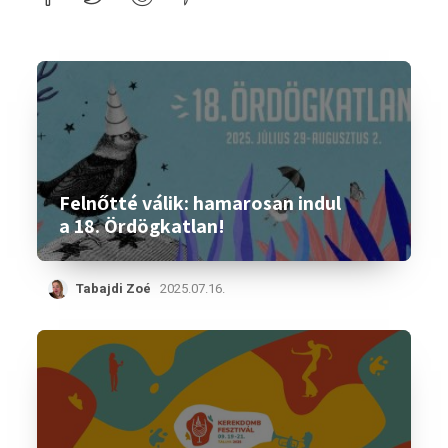
Felnőtté válik: hamarosan indul
a 18. Ördögkatlan!
Tabajdi Zoé
2025.07.16.