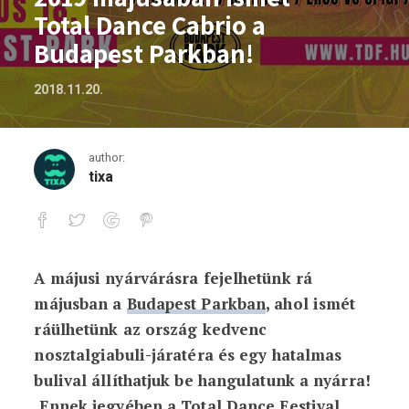
Total Dance Cabrio a
Budapest Parkban!
2018.11.20.
author:
tixa
A májusi nyárvárásra fejelhetünk rá
2019 májusában ismét Total Dance Cabr
májusban a
Budapest Parkban
, ahol ismét
ráülhetünk az ország kedvenc
nosztalgiabuli-járatéra és egy hatalmas
bulival állíthatjuk be hangulatunk a nyárra!
Ennek jegyében a Total Dance Festival