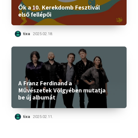
Ők a 10. Kerekdomb Fesztivál
első fellépői
tixa
2025.02.18.
A Franz Ferdinand a
Művészetek Völgyében mutatja
be új albumát
tixa
2025.02.11.