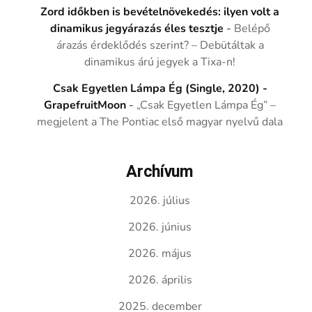
Zord időkben is bevételnövekedés: ilyen volt a
dinamikus jegyárazás éles tesztje
-
Belépő
árazás érdeklődés szerint? – Debütáltak a
dinamikus árú jegyek a Tixa-n!
Csak Egyetlen Lámpa Ég (Single, 2020) -
GrapefruitMoon
-
„Csak Egyetlen Lámpa Ég” –
megjelent a The Pontiac első magyar nyelvű dala
Archívum
2026. július
2026. június
2026. május
2026. április
2025. december