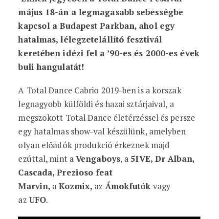
május 18-án a legmagasabb sebességbe
kapcsol a Budapest Parkban, ahol egy
hatalmas, lélegzetelállító fesztivál
keretében idézi fel a ’90-es és 2000-es évek
buli hangulatát!
A Total Dance Cabrio 2019-ben is a korszak
legnagyobb külföldi és hazai sztárjaival, a
megszokott Total Dance életérzéssel és persze
egy hatalmas show-val készülünk, amelyben
olyan előadók produkció érkeznek majd
ezúttal, mint a
Vengaboys
, a
5IVE, Dr Alban,
Cascada, Prezioso feat
Marvin,
a
Kozmix,
az
Ámokfutók
vagy
az
UFO
.