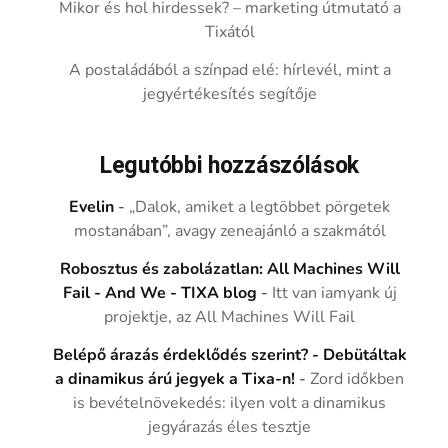
Mikor és hol hirdessek? – marketing útmutató a
Tixától
A postaládából a színpad elé: hírlevél, mint a
jegyértékesítés segítője
Legutóbbi hozzászólások
Evelin
-
„Dalok, amiket a legtöbbet pörgetek
mostanában”, avagy zeneajánló a szakmától
Robosztus és zabolázatlan: All Machines Will
Fail - And We - TIXA blog
-
Itt van iamyank új
projektje, az All Machines Will Fail
Belépő árazás érdeklődés szerint? - Debütáltak
a dinamikus árú jegyek a Tixa-n!
-
Zord időkben
is bevételnövekedés: ilyen volt a dinamikus
jegyárazás éles tesztje