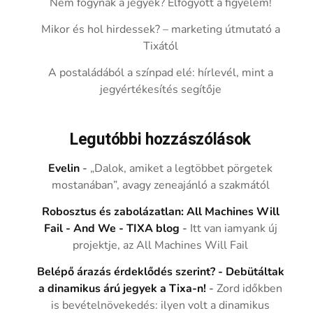
Nem fogynak a jegyek? Elfogyott a figyelem!
Mikor és hol hirdessek? – marketing útmutató a
Tixától
A postaládából a színpad elé: hírlevél, mint a
jegyértékesítés segítője
Legutóbbi hozzászólások
Evelin
-
„Dalok, amiket a legtöbbet pörgetek
mostanában”, avagy zeneajánló a szakmától
Robosztus és zabolázatlan: All Machines Will
Fail - And We - TIXA blog
-
Itt van iamyank új
projektje, az All Machines Will Fail
Belépő árazás érdeklődés szerint? - Debütáltak
a dinamikus árú jegyek a Tixa-n!
-
Zord időkben
is bevételnövekedés: ilyen volt a dinamikus