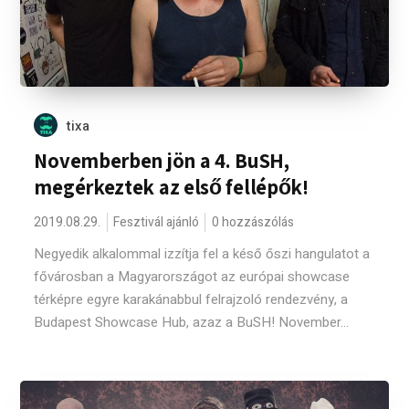
tixa
Novemberben jön a 4. BuSH,
megérkeztek az első fellépők!
2019.08.29.
Fesztivál ajánló
0 hozzászólás
Negyedik alkalommal izzítja fel a késő őszi hangulatot a
fővárosban a Magyarországot az európai showcase
térképre egyre karakánabbul felrajzoló rendezvény, a
Budapest Showcase Hub, azaz a BuSH! November...