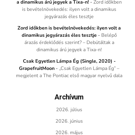
a dinamikus árú jegyek a Tixa-n!
-
Zord időkben
is bevételnövekedés: ilyen volt a dinamikus
jegyárazás éles tesztje
Zord időkben is bevételnövekedés: ilyen volt a
dinamikus jegyárazás éles tesztje
-
Belépő
árazás érdeklődés szerint? – Debütáltak a
dinamikus árú jegyek a Tixa-n!
Csak Egyetlen Lámpa Ég (Single, 2020) -
GrapefruitMoon
-
„Csak Egyetlen Lámpa Ég” –
megjelent a The Pontiac első magyar nyelvű dala
Archívum
2026. július
2026. június
2026. május