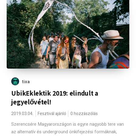
tixa
UbikEklektik 2019: elindult a
jegyelővétel!
2019.03.04.
Fesztivál ajánló
0 hozzászólás
Szerencsére Magyarországon is egyre nagyobb tere van
az alternatív és underground önkifejezési formáknak,