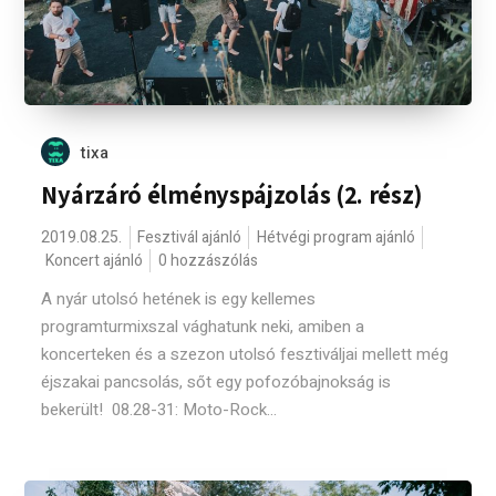
tixa
Nyárzáró élményspájzolás (2. rész)
2019.08.25.
Fesztivál ajánló
Hétvégi program ajánló
Koncert ajánló
0 hozzászólás
A nyár utolsó hetének is egy kellemes
programturmixszal vághatunk neki, amiben a
koncerteken és a szezon utolsó fesztiváljai mellett még
éjszakai pancsolás, sőt egy pofozóbajnokság is
bekerült! 08.28-31: Moto-Rock...