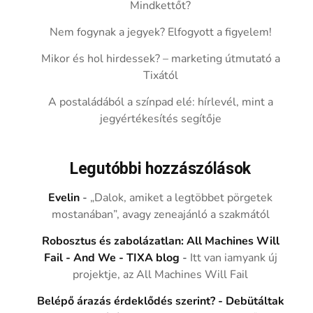
Mindkettőt?
Nem fogynak a jegyek? Elfogyott a figyelem!
Mikor és hol hirdessek? – marketing útmutató a
Tixától
A postaládából a színpad elé: hírlevél, mint a
jegyértékesítés segítője
Legutóbbi hozzászólások
Evelin
-
„Dalok, amiket a legtöbbet pörgetek
mostanában”, avagy zeneajánló a szakmától
Robosztus és zabolázatlan: All Machines Will
Fail - And We - TIXA blog
-
Itt van iamyank új
projektje, az All Machines Will Fail
Belépő árazás érdeklődés szerint? - Debütáltak