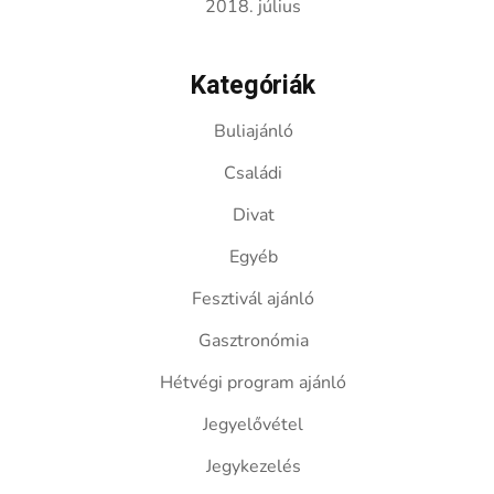
2018. július
Kategóriák
Buliajánló
Családi
Divat
Egyéb
Fesztivál ajánló
Gasztronómia
Hétvégi program ajánló
Jegyelővétel
Jegykezelés