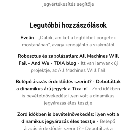
jegyértékesítés segítője
Legutóbbi hozzászólások
Evelin
-
„Dalok, amiket a legtöbbet pörgetek
mostanában”, avagy zeneajánló a szakmától
Robosztus és zabolázatlan: All Machines Will
Fail - And We - TIXA blog
-
Itt van iamyank új
projektje, az All Machines Will Fail
Belépő árazás érdeklődés szerint? - Debütáltak
a dinamikus árú jegyek a Tixa-n!
-
Zord időkben
is bevételnövekedés: ilyen volt a dinamikus
jegyárazás éles tesztje
Zord időkben is bevételnövekedés: ilyen volt a
dinamikus jegyárazás éles tesztje
-
Belépő
árazás érdeklődés szerint? – Debütáltak a