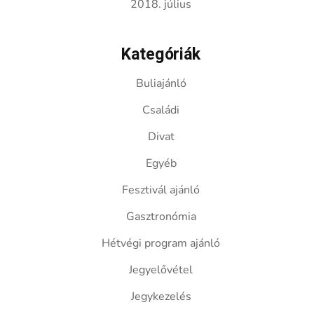
2018. július
Kategóriák
Buliajánló
Családi
Divat
Egyéb
Fesztivál ajánló
Gasztronómia
Hétvégi program ajánló
Jegyelővétel
Jegykezelés