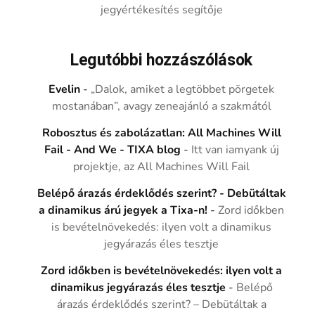
jegyértékesítés segítője
Legutóbbi hozzászólások
Evelin
-
„Dalok, amiket a legtöbbet pörgetek
mostanában”, avagy zeneajánló a szakmától
Robosztus és zabolázatlan: All Machines Will
Fail - And We - TIXA blog
-
Itt van iamyank új
projektje, az All Machines Will Fail
Belépő árazás érdeklődés szerint? - Debütáltak
a dinamikus árú jegyek a Tixa-n!
-
Zord időkben
is bevételnövekedés: ilyen volt a dinamikus
jegyárazás éles tesztje
Zord időkben is bevételnövekedés: ilyen volt a
dinamikus jegyárazás éles tesztje
-
Belépő
árazás érdeklődés szerint? – Debütáltak a