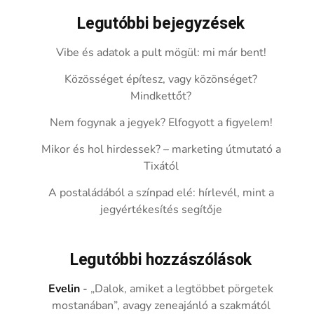
Legutóbbi bejegyzések
Vibe és adatok a pult mögül: mi már bent!
Közösséget építesz, vagy közönséget?
Mindkettőt?
Nem fogynak a jegyek? Elfogyott a figyelem!
Mikor és hol hirdessek? – marketing útmutató a
Tixától
A postaládából a színpad elé: hírlevél, mint a
jegyértékesítés segítője
Legutóbbi hozzászólások
Evelin
-
„Dalok, amiket a legtöbbet pörgetek
mostanában”, avagy zeneajánló a szakmától