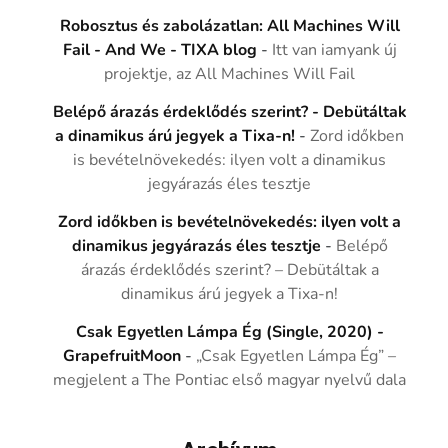
Robosztus és zabolázatlan: All Machines Will
Fail - And We - TIXA blog
-
Itt van iamyank új
projektje, az All Machines Will Fail
Belépő árazás érdeklődés szerint? - Debütáltak
a dinamikus árú jegyek a Tixa-n!
-
Zord időkben
is bevételnövekedés: ilyen volt a dinamikus
jegyárazás éles tesztje
Zord időkben is bevételnövekedés: ilyen volt a
dinamikus jegyárazás éles tesztje
-
Belépő
árazás érdeklődés szerint? – Debütáltak a
dinamikus árú jegyek a Tixa-n!
Csak Egyetlen Lámpa Ég (Single, 2020) -
GrapefruitMoon
-
„Csak Egyetlen Lámpa Ég” –
megjelent a The Pontiac első magyar nyelvű dala