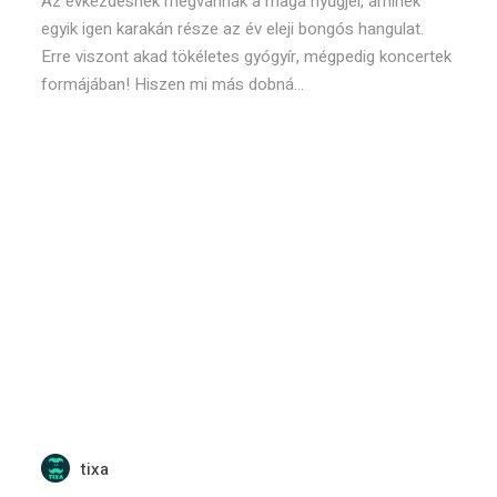
Az évkezdésnek megvannak a maga nyűgjei, aminek
egyik igen karakán része az év eleji bongós hangulat.
Erre viszont akad tökéletes gyógyír, mégpedig koncertek
formájában! Hiszen mi más dobná...
tixa