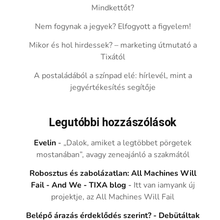
Mindkettőt?
Nem fogynak a jegyek? Elfogyott a figyelem!
Mikor és hol hirdessek? – marketing útmutató a
Tixától
A postaládából a színpad elé: hírlevél, mint a
jegyértékesítés segítője
Legutóbbi hozzászólások
Evelin
-
„Dalok, amiket a legtöbbet pörgetek
mostanában”, avagy zeneajánló a szakmától
Robosztus és zabolázatlan: All Machines Will
Fail - And We - TIXA blog
-
Itt van iamyank új
projektje, az All Machines Will Fail
Belépő árazás érdeklődés szerint? - Debütáltak