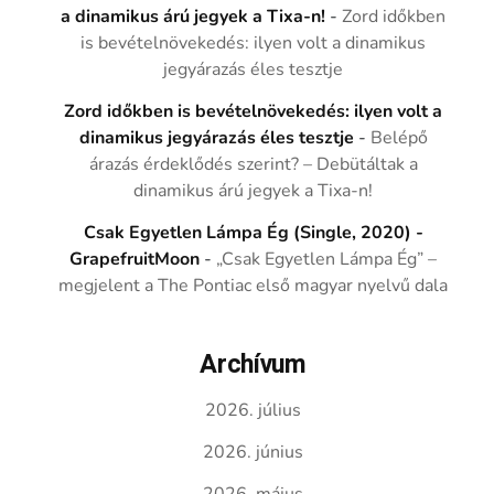
a dinamikus árú jegyek a Tixa-n!
-
Zord időkben
is bevételnövekedés: ilyen volt a dinamikus
jegyárazás éles tesztje
Zord időkben is bevételnövekedés: ilyen volt a
dinamikus jegyárazás éles tesztje
-
Belépő
árazás érdeklődés szerint? – Debütáltak a
dinamikus árú jegyek a Tixa-n!
Csak Egyetlen Lámpa Ég (Single, 2020) -
GrapefruitMoon
-
„Csak Egyetlen Lámpa Ég” –
megjelent a The Pontiac első magyar nyelvű dala
Archívum
2026. július
2026. június