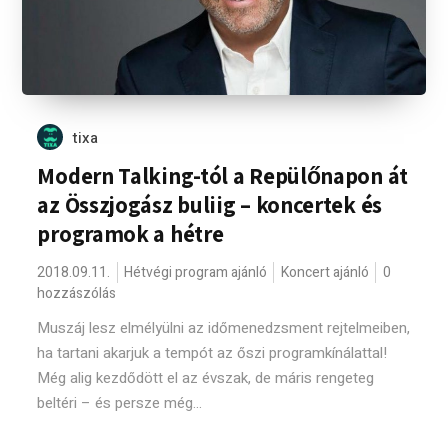
tixa
Modern Talking-tól a Repülőnapon át
az Összjogász buliig – koncertek és
programok a hétre
2018.09.11.
Hétvégi program ajánló
Koncert ajánló
0
hozzászólás
Muszáj lesz elmélyülni az időmenedzsment rejtelmeiben,
ha tartani akarjuk a tempót az őszi programkínálattal!
Még alig kezdődött el az évszak, de máris rengeteg
beltéri – és persze még...