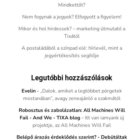
Mindkettőt?
Nem fogynak a jegyek? Elfogyott a figyelem!
Mikor és hol hirdessek? – marketing útmutató a
Tixától
A postaládából a színpad elé: hírlevél, mint a
jegyértékesítés segítője
Legutóbbi hozzászólások
Evelin
-
„Dalok, amiket a legtöbbet pörgetek
mostanában”, avagy zeneajánló a szakmától
Robosztus és zabolázatlan: All Machines Will
Fail - And We - TIXA blog
-
Itt van iamyank új
projektje, az All Machines Will Fail
Belépő árazás érdeklődés szerint? - Debütáltak