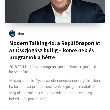
tixa
Modern Talking-tól a Repülőnapon át
az Összjogász buliig – koncertek és
programok a hétre
2018.09.11.
Hétvégi program ajánló
Koncert ajánló
0
hozzászólás
Muszáj lesz elmélyülni az időmenedzsment rejtelmeiben,
ha tartani akarjuk a tempót az őszi programkínálattal!
Még alig kezdődött el az évszak, de máris rengeteg
beltéri – és persze még...