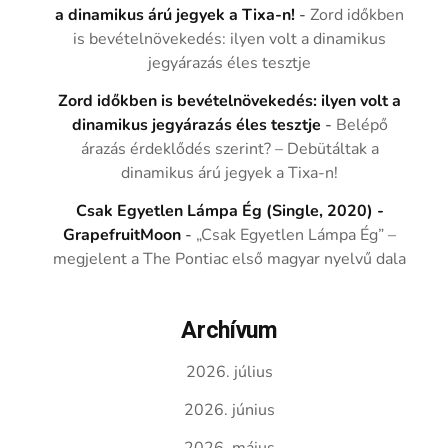
a dinamikus árú jegyek a Tixa-n!
-
Zord időkben
is bevételnövekedés: ilyen volt a dinamikus
jegyárazás éles tesztje
Zord időkben is bevételnövekedés: ilyen volt a
dinamikus jegyárazás éles tesztje
-
Belépő
árazás érdeklődés szerint? – Debütáltak a
dinamikus árú jegyek a Tixa-n!
Csak Egyetlen Lámpa Ég (Single, 2020) -
GrapefruitMoon
-
„Csak Egyetlen Lámpa Ég” –
megjelent a The Pontiac első magyar nyelvű dala
Archívum
2026. július
2026. június