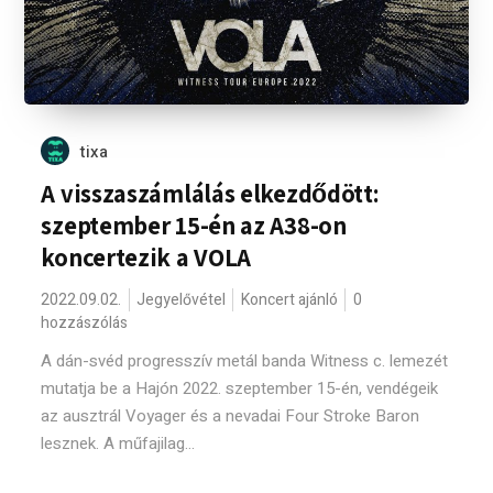
tixa
A visszaszámlálás elkezdődött:
szeptember 15-én az A38-on
koncertezik a VOLA
2022.09.02.
Jegyelővétel
Koncert ajánló
0
hozzászólás
A dán-svéd progresszív metál banda Witness c. lemezét
mutatja be a Hajón 2022. szeptember 15-én, vendégeik
az ausztrál Voyager és a nevadai Four Stroke Baron
lesznek. A műfajilag...