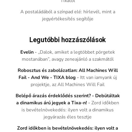
Tixától
A postaládából a színpad elé: hírlevél, mint a
jegyértékesítés segítője
Legutóbbi hozzászólások
Evelin
-
„Dalok, amiket a legtöbbet pörgetek
mostanában”, avagy zeneajánló a szakmától
Robosztus és zabolázatlan: All Machines Will
Fail - And We - TIXA blog
-
Itt van iamyank új
projektje, az All Machines Will Fail
Belépő árazás érdeklődés szerint? - Debütáltak
a dinamikus árú jegyek a Tixa-n!
-
Zord időkben
is bevételnövekedés: ilyen volt a dinamikus
jegyárazás éles tesztje
Zord időkben is bevételnövekedés: ilyen volt a