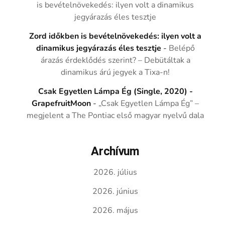
is bevételnövekedés: ilyen volt a dinamikus
jegyárazás éles tesztje
Zord időkben is bevételnövekedés: ilyen volt a
dinamikus jegyárazás éles tesztje
-
Belépő
árazás érdeklődés szerint? – Debütáltak a
dinamikus árú jegyek a Tixa-n!
Csak Egyetlen Lámpa Ég (Single, 2020) -
GrapefruitMoon
-
„Csak Egyetlen Lámpa Ég” –
megjelent a The Pontiac első magyar nyelvű dala
Archívum
2026. július
2026. június
2026. május