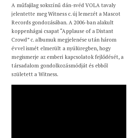
A műfajilag sokszínű dán-svéd VOLA tavaly
jelentette meg Witness c. új lemezét a Mascot
Records gondozásában. A 2006-ban alakult
koppenhágai csapat “Applause of a Distant
Crowd” c. albumuk megjelenése után három
évvel ismét elmerült a nyúlüregben, hogy
megismerje az emberi kapcsolatok fejlődését, a
társadalom gondolkozásmódját és ebből
született a Witness.