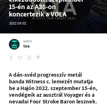
15-én az A38-on
koncertezik a VOLA
2022.09.02.
author:
tixa
A visszaszámlálás elkezdődött: szepte
A dán-svéd progresszív metál
banda Witness c. lemezét mutatja
be a Hajón 2022. szeptember 15-én,
vendégeik az ausztrál Voyager és a
nevadai Four Stroke Baron lesznek.