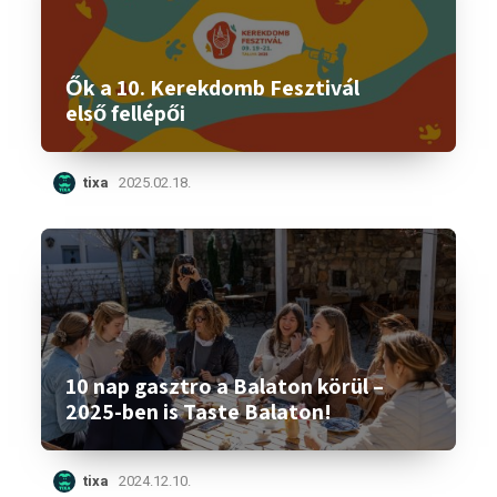
Ők a 10. Kerekdomb Fesztivál
első fellépői
tixa
2025.02.18.
10 nap gasztro a Balaton körül –
2025-ben is Taste Balaton!
tixa
2024.12.10.