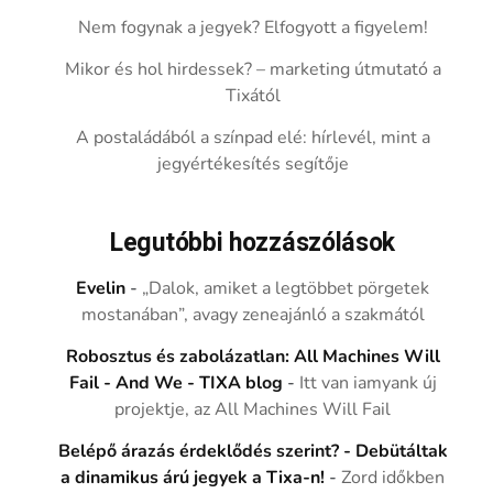
Nem fogynak a jegyek? Elfogyott a figyelem!
Mikor és hol hirdessek? – marketing útmutató a
Tixától
A postaládából a színpad elé: hírlevél, mint a
jegyértékesítés segítője
Legutóbbi hozzászólások
Evelin
-
„Dalok, amiket a legtöbbet pörgetek
mostanában”, avagy zeneajánló a szakmától
Robosztus és zabolázatlan: All Machines Will
Fail - And We - TIXA blog
-
Itt van iamyank új
projektje, az All Machines Will Fail
Belépő árazás érdeklődés szerint? - Debütáltak
a dinamikus árú jegyek a Tixa-n!
-
Zord időkben