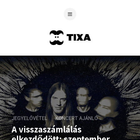
JEGYELŐVÉTEL
KONCERT AJÁNLÓ
A visszaszámlálás
elkezdődött: szeptember