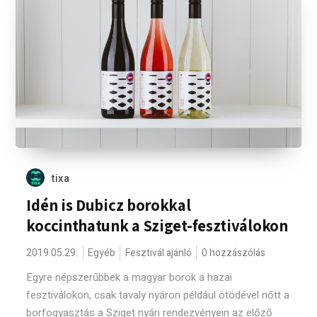
tixa
Idén is Dubicz borokkal
koccinthatunk a Sziget-fesztiválokon
2019.05.29.
Egyéb
Fesztivál ajánló
0 hozzászólás
Egyre népszerűbbek a magyar borok a hazai
fesztiválokon, csak tavaly nyáron például ötödével nőtt a
borfogyasztás a Sziget nyári rendezvényein az előző