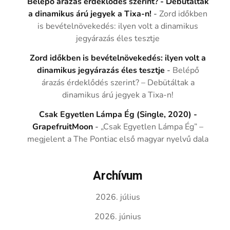
Belépő árazás érdeklődés szerint? - Debütáltak
a dinamikus árú jegyek a Tixa-n!
-
Zord időkben
is bevételnövekedés: ilyen volt a dinamikus
jegyárazás éles tesztje
Zord időkben is bevételnövekedés: ilyen volt a
dinamikus jegyárazás éles tesztje
-
Belépő
árazás érdeklődés szerint? – Debütáltak a
dinamikus árú jegyek a Tixa-n!
Csak Egyetlen Lámpa Ég (Single, 2020) -
GrapefruitMoon
-
„Csak Egyetlen Lámpa Ég” –
megjelent a The Pontiac első magyar nyelvű dala
Archívum
2026. július
2026. június