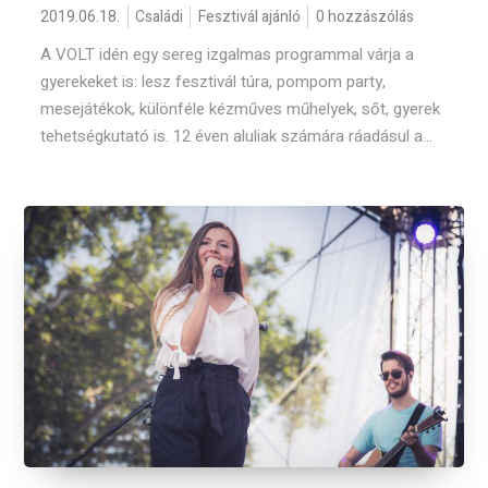
2019.06.18.
Családi
Fesztivál ajánló
0 hozzászólás
A VOLT idén egy sereg izgalmas programmal várja a
gyerekeket is: lesz fesztivál túra, pompom party,
mesejátékok, különféle kézműves műhelyek, sőt, gyerek
tehetségkutató is. 12 éven aluliak számára ráadásul a...