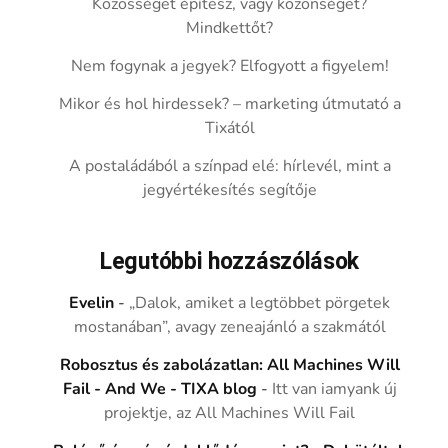
Közösséget építesz, vagy közönséget?
Mindkettőt?
Nem fogynak a jegyek? Elfogyott a figyelem!
Mikor és hol hirdessek? – marketing útmutató a
Tixától
A postaládából a színpad elé: hírlevél, mint a
jegyértékesítés segítője
Legutóbbi hozzászólások
Evelin
-
„Dalok, amiket a legtöbbet pörgetek
mostanában”, avagy zeneajánló a szakmától
Robosztus és zabolázatlan: All Machines Will
Fail - And We - TIXA blog
-
Itt van iamyank új
projektje, az All Machines Will Fail