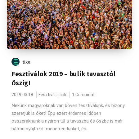
tixa
Fesztiválok 2019 – bulik tavasztól
őszig!
2019.03.18.
Fesztivál ajánló
1 Comment
Nekünk magyaroknak van bőven fesztiválunk, és bizony
szeretjük is őket! Épp ezért érdemes időben
összeraknunk a nyáron túl a tavaszba és őszbe is már
bátran nyújtózó menetrendünket, és...