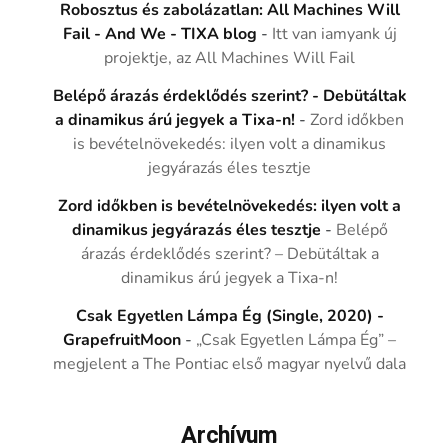
Robosztus és zabolázatlan: All Machines Will
Fail - And We - TIXA blog
-
Itt van iamyank új
projektje, az All Machines Will Fail
Belépő árazás érdeklődés szerint? - Debütáltak
a dinamikus árú jegyek a Tixa-n!
-
Zord időkben
is bevételnövekedés: ilyen volt a dinamikus
jegyárazás éles tesztje
Zord időkben is bevételnövekedés: ilyen volt a
dinamikus jegyárazás éles tesztje
-
Belépő
árazás érdeklődés szerint? – Debütáltak a
dinamikus árú jegyek a Tixa-n!
Csak Egyetlen Lámpa Ég (Single, 2020) -
GrapefruitMoon
-
„Csak Egyetlen Lámpa Ég” –
megjelent a The Pontiac első magyar nyelvű dala
Archívum