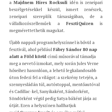
a
Majdnem Híres Rocksuli
idén is zeneipari
beszélgetésekkel készül, ismert zenészek,
zeneipari szereplők társaságában, de a
vállalkozószelleműek a
FesztiQuizen
is
megmérettethetik magukat.
Újabb nappali programhelyszínnel is bővül a
fesztivál, ahol például
Fábry Sándor 80 nap
alatt a Föld körül
című műsorával támadja
meg a nevető izmokat, mely során Jules Verne
hőseihez hasonlóan, a lehető legkalandosabb
úton fedezi fel a világot: a szekrény tetején, a
szennyesládán túl, autóstoppal, mentőautóval
és Cadillac-kel, Sanyikaként, Sándorként,
Söndörként végül pedig Satya báként járja az
útját. Ezen a helyszínen hallhatjuk