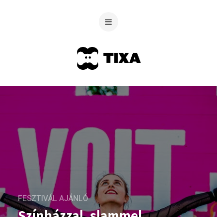
FESZTIVÁL AJÁNLÓ
Színházzal, slammel,