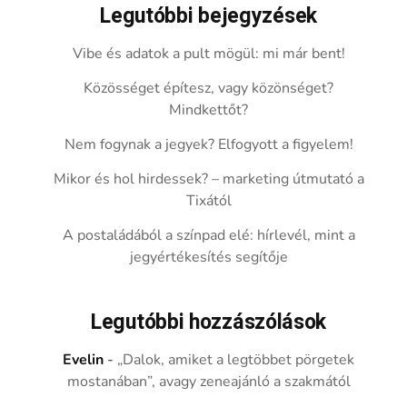
Legutóbbi bejegyzések
Vibe és adatok a pult mögül: mi már bent!
Közösséget építesz, vagy közönséget?
Mindkettőt?
Nem fogynak a jegyek? Elfogyott a figyelem!
Mikor és hol hirdessek? – marketing útmutató a
Tixától
A postaládából a színpad elé: hírlevél, mint a
jegyértékesítés segítője
Legutóbbi hozzászólások
Evelin
-
„Dalok, amiket a legtöbbet pörgetek
mostanában”, avagy zeneajánló a szakmától