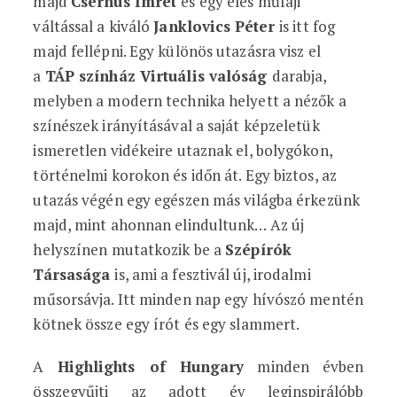
majd
Csernus Imrét
és egy éles műfaji
váltással a kiváló
Janklovics Péter
is itt fog
majd fellépni. Egy különös utazásra visz el
a
TÁP színház Virtuális valóság
darabja,
melyben a modern technika helyett a nézők a
színészek irányításával a saját képzeletük
ismeretlen vidékeire utaznak el, bolygókon,
történelmi korokon és időn át. Egy biztos, az
utazás végén egy egészen más világba érkezünk
majd, mint ahonnan elindultunk… Az új
helyszínen mutatkozik be a
Szépírók
Társasága
is, ami a fesztivál új, irodalmi
műsorsávja. Itt minden nap egy hívószó mentén
kötnek össze egy írót és egy slammert.
A
Highlights of Hungary
minden évben
összegyűjti az adott év leginspirálóbb