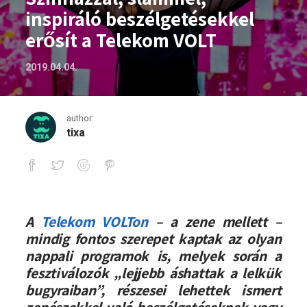
inspiráló beszélgetésekkel
erősít a Telekom VOLT
2019.04.04.
author:
tixa
Színházzal, slammel, inspiráló beszélg
A
Telekom VOLTon
– a zene mellett –
mindig fontos szerepet kaptak az olyan
nappali programok is, melyek során a
fesztiválozók „lejjebb áshattak a lelkük
bugyraiban”, részesei lehettek ismert