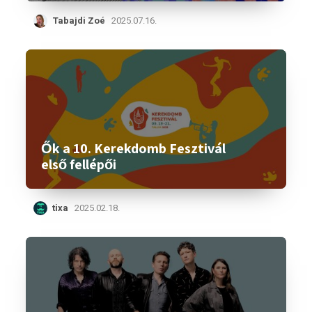
Tabajdi Zoé
2025.07.16.
Ők a 10. Kerekdomb Fesztivál
első fellépői
tixa
2025.02.18.