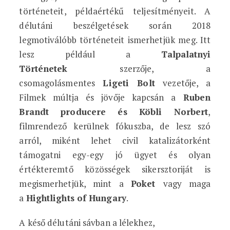
történeteit, példaértékű teljesítményeit. A
délutáni beszélgetések során 2018
legmotiválóbb történeteit ismerhetjük meg. Itt
lesz például a
Talpalatnyi
Történetek
szerzője, a
csomagolásmentes
Ligeti Bolt
vezetője, a
Filmek múltja és jövője kapcsán a
Ruben
Brandt producere és Köbli Norbert
,
filmrendező kerülnek fókuszba, de lesz szó
arról, miként lehet civil katalizátorként
támogatni egy-egy jó ügyet és olyan
értékteremtő közösségek sikersztoriját is
megismerhetjük, mint a
Poket
vagy maga
a
Hightlights of Hungary
.
A késő délutáni sávban a lélekhez,