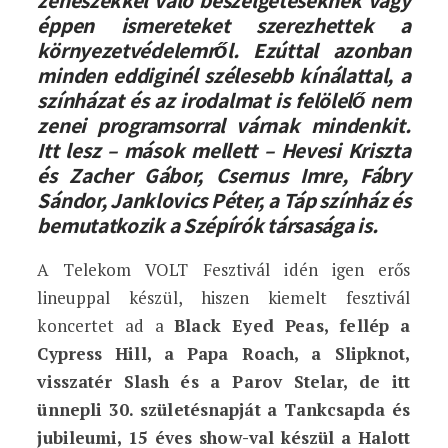
zenészekkel való beszélgetéseknek vagy
éppen ismereteket szerezhettek a
környezetvédelemről. Ezúttal azonban
minden eddiginél szélesebb kínálattal, a
színházat és az irodalmat is felölelő nem
zenei programsorral várnak mindenkit.
Itt lesz – mások mellett – Hevesi Kriszta
és Zacher Gábor, Csernus Imre, Fábry
Sándor, Janklovics Péter, a Táp színház és
bemutatkozik a Szépírók társasága is.
A Telekom VOLT Fesztivál idén igen erős
lineuppal készül, hiszen kiemelt fesztivál
koncertet ad a
Black Eyed Peas, fellép a
Cypress Hill, a Papa Roach, a Slipknot,
visszatér Slash és a Parov Stelar, de itt
ünnepli 30. születésnapját a Tankcsapda és
jubileumi, 15 éves show-val készül a Halott