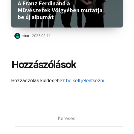
A Franz Ferdinand a
Művészetek Völgyében mutatja
be új albumát
tixa
2025.02.11.
Hozzászólások
Hozzászólás küldéséhez
be kell jelentkezni
.
Keresés: