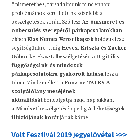
önismerethez, társadalmunk mindennapi
problémáihoz kerülhetünk közelebb a
beszélgetések során. Szó lesz
Az önismeret és
önbecsülés szerepéről párkapcsolatokban
–
ebben
Kiss Nemes Veronika
pszichológus lesz
segítségünkre -, míg
Hevesi Kriszta és Zacher
Gábor
kerekasztalbeszélgetésén a
Digitális
függőségeink és mindezek
párkapcsolatokra gyakorolt hatása
lesz a
téma. Mindemellett a
Funzine TALKS A
szolgálólány meséjének
aktualitását
boncolgatja majd napjaikban,
a
Mindset
beszélgetésén pedig
A lehetőségek
illúziójának korát
járják körbe.
Volt Fesztivál 2019 jegyelővétel >>>