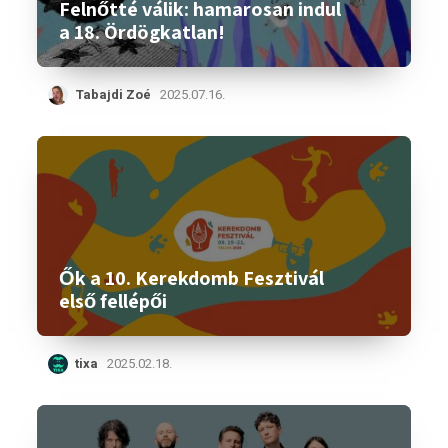
Felnőtté válik: hamarosan indul
a 18. Ördögkatlan!
Tabajdi Zoé
2025.07.16.
Ők a 10. Kerekdomb Fesztivál
első fellépői
tixa
2025.02.18.