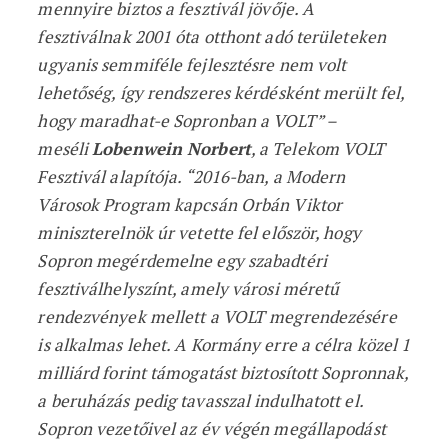
mennyire biztos a fesztivál jövője. A
fesztiválnak 2001 óta otthont adó területeken
ugyanis semmiféle fejlesztésre nem volt
lehetőség, így rendszeres kérdésként merült fel,
hogy maradhat-e Sopronban a VOLT” –
meséli
Lobenwein Norbert
, a Telekom VOLT
Fesztivál alapítója. “2016-ban, a Modern
Városok Program kapcsán Orbán Viktor
miniszterelnök úr vetette fel először, hogy
Sopron megérdemelne egy szabadtéri
fesztiválhelyszínt, amely városi méretű
rendezvények mellett a VOLT megrendezésére
is alkalmas lehet. A Kormány erre a célra közel 1
milliárd forint támogatást biztosított Sopronnak,
a beruházás pedig tavasszal indulhatott el.
Sopron vezetőivel az év végén megállapodást