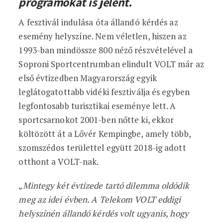
programokat is jelent.
A fesztivál indulása óta állandó kérdés az
esemény helyszíne. Nem véletlen, hiszen az
1993-ban mindössze 800 néző részvételével a
Soproni Sportcentrumban elindult VOLT már az
első évtizedben Magyarország egyik
leglátogatottabb vidéki fesztiválja és egyben
legfontosabb turisztikai eseménye lett. A
sportcsarnokot 2001-ben nőtte ki, ekkor
költözött át a Lővér Kempingbe, amely több,
szomszédos területtel együtt 2018-ig adott
otthont a VOLT-nak.
„Mintegy két évtizede tartó dilemma oldódik
meg az idei évben. A Telekom VOLT eddigi
helyszínén állandó kérdés volt ugyanis, hogy