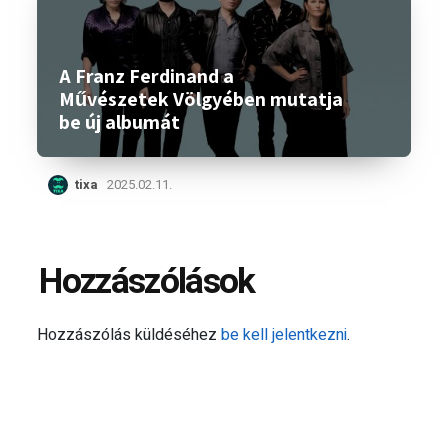
A Franz Ferdinand a
Művészetek Völgyében mutatja
be új albumát
tixa
2025.02.11.
Hozzászólások
Hozzászólás küldéséhez
be kell jelentkezni
.
Keresés: