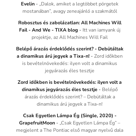
Evelin
-
„Dalok, amiket a legtöbbet pörgetek
mostanában”, avagy zeneajánló a szakmától
Robosztus és zabolázatlan: All Machines Will
Fail - And We - TIXA blog
-
Itt van iamyank új
projektje, az All Machines Will Fail
Belépő árazás érdeklődés szerint? - Debütáltak
a dinamikus árú jegyek a Tixa-n!
-
Zord időkben
is bevételnövekedés: ilyen volt a dinamikus
jegyárazás éles tesztje
Zord időkben is bevételnövekedés: ilyen volt a
dinamikus jegyárazás éles tesztje
-
Belépő
árazás érdeklődés szerint? – Debütáltak a
dinamikus árú jegyek a Tixa-n!
Csak Egyetlen Lámpa Ég (Single, 2020) -
GrapefruitMoon
-
„Csak Egyetlen Lámpa Ég” –
megjelent a The Pontiac első magyar nyelvű dala