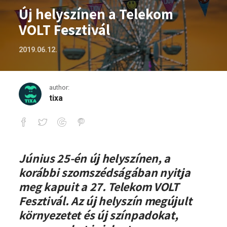
Új helyszínen a Telekom
VOLT Fesztivál
2019.06.12.
author:
tixa
Új helyszínen a Telekom VOLT Fesztivál
Június 25-én új helyszínen, a
korábbi szomszédságában nyitja
meg kapuit a 27. Telekom VOLT
Fesztivál. Az új helyszín megújult
környezetet és új színpadokat,