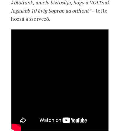
kötöttünk, amely biztosítja, hogy a VOLTnak
legalább 10 évig Sopron ad otthont”
– tette
hozzá a szervező.