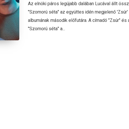
Az elnöki páros legújabb dalában Lucával állt össz
"Szomorú séta" az együttes idén megjelenő 'Zsúr'
albumának második előfutára. A címadó "Zsúr" és 
"Szomorú séta" a...