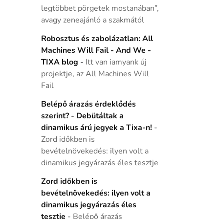
legtöbbet pörgetek mostanában”,
avagy zeneajánló a szakmától
Robosztus és zabolázatlan: All
Machines Will Fail - And We -
TIXA blog
-
Itt van iamyank új
projektje, az All Machines Will
Fail
Belépő árazás érdeklődés
szerint? - Debütáltak a
dinamikus árú jegyek a Tixa-n!
-
Zord időkben is
bevételnövekedés: ilyen volt a
dinamikus jegyárazás éles tesztje
Zord időkben is
bevételnövekedés: ilyen volt a
dinamikus jegyárazás éles
tesztje
-
Belépő árazás