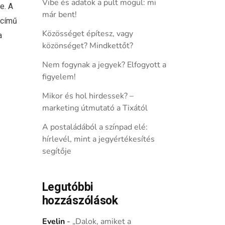
Vibe és adatok a pult mögül: mi
e. A
már bent!
 című
Közösséget építesz, vagy
a
közönséget? Mindkettőt?
Nem fogynak a jegyek? Elfogyott a
figyelem!
Mikor és hol hirdessek? –
marketing útmutató a Tixától
A postaládából a színpad elé:
hírlevél, mint a jegyértékesítés
segítője
Legutóbbi
hozzászólások
Evelin
-
„Dalok, amiket a