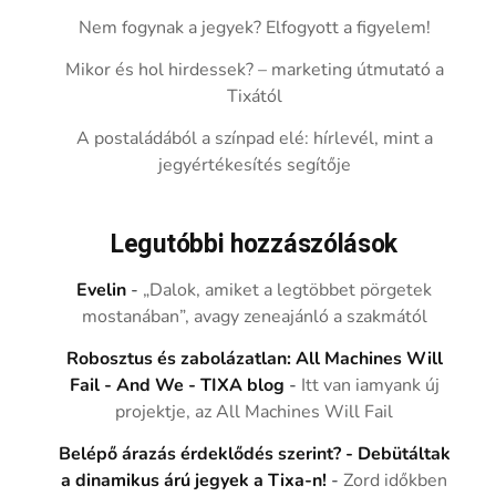
Nem fogynak a jegyek? Elfogyott a figyelem!
Mikor és hol hirdessek? – marketing útmutató a
Tixától
A postaládából a színpad elé: hírlevél, mint a
jegyértékesítés segítője
Legutóbbi hozzászólások
Evelin
-
„Dalok, amiket a legtöbbet pörgetek
mostanában”, avagy zeneajánló a szakmától
Robosztus és zabolázatlan: All Machines Will
Fail - And We - TIXA blog
-
Itt van iamyank új
projektje, az All Machines Will Fail
Belépő árazás érdeklődés szerint? - Debütáltak
a dinamikus árú jegyek a Tixa-n!
-
Zord időkben