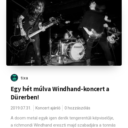
tixa
Egy hét múlva Windhand-koncert a
Dürerben!
2019.07.31.
Koncert ajánló
0 hozzászólás
A doom metal egyik igen derék tengerentúli képviselője,
a richmondi Windhand ereszti majd szabadjára a tonnás