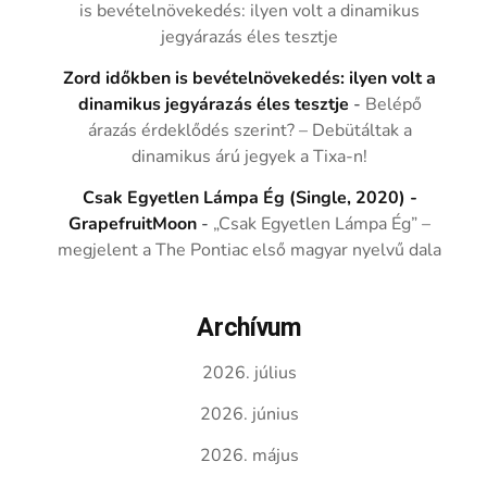
is bevételnövekedés: ilyen volt a dinamikus
jegyárazás éles tesztje
Zord időkben is bevételnövekedés: ilyen volt a
dinamikus jegyárazás éles tesztje
-
Belépő
árazás érdeklődés szerint? – Debütáltak a
dinamikus árú jegyek a Tixa-n!
Csak Egyetlen Lámpa Ég (Single, 2020) -
GrapefruitMoon
-
„Csak Egyetlen Lámpa Ég” –
megjelent a The Pontiac első magyar nyelvű dala
Archívum
2026. július
2026. június
2026. május