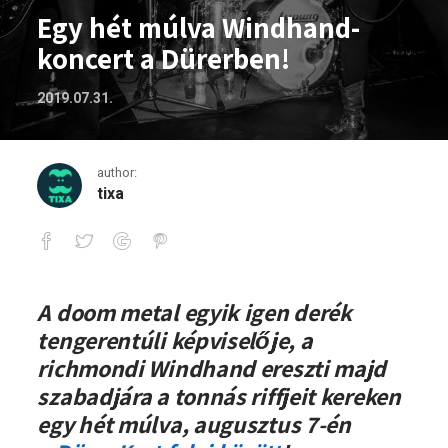
Egy hét múlva Windhand-
koncert a Dürerben!
2019.07.31.
author:
tixa
Egy hét múlva Windhand-koncert a Dür
A doom metal egyik igen derék
tengerentúli képviselője, a
richmondi Windhand ereszti majd
szabadjára a tonnás riffjeit kereken
egy hét múlva, augusztus 7-én