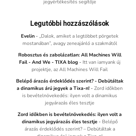
jegyértékesítés segítője
Legutóbbi hozzászólások
Evelin
-
„Dalok, amiket a legtöbbet pörgetek
mostanában”, avagy zeneajánló a szakmától
Robosztus és zabolázatlan: All Machines Will
Fail - And We - TIXA blog
-
Itt van iamyank új
projektje, az All Machines Will Fail
Belépő árazás érdeklődés szerint? - Debütáltak
a dinamikus árú jegyek a Tixa-n!
-
Zord időkben
is bevételnövekedés: ilyen volt a dinamikus
jegyárazás éles tesztje
Zord időkben is bevételnövekedés: ilyen volt a
dinamikus jegyárazás éles tesztje
-
Belépő
árazás érdeklődés szerint? – Debütáltak a