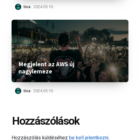
tixa
2024.05.10.
Megjelent az AWS új
nagylemeze
tixa
2024.05.10.
Hozzászólások
Hozzászólás küldéséhez
be kell jelentkezni
.