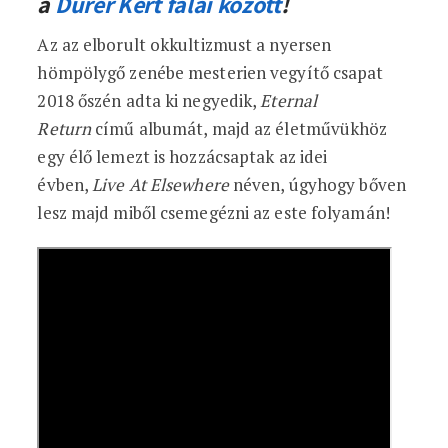
a
Dürer Kert falai között
!
Az az elborult okkultizmust a nyersen
hömpölygő zenébe mesterien vegyítő csapat
2018 őszén adta ki negyedik,
Eternal
Return
című albumát, majd az életművükhöz
egy élő lemezt is hozzácsaptak az idei
évben,
Live At Elsewhere
néven, úgyhogy bőven
lesz majd miből csemegézni az este folyamán!