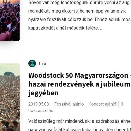
Bőven van még lehetőségünk sűrűre venni az aug
maradékát, még akkor is, ha nem épp valamelyik
nyárzáró fesztivált célozzuk be. Ehhez adunk mos
kapaszkodót a hét második felére. ...
tixa
Woodstock 50 Magyarországon 
hazai rendezvények a jubileum
jegyében
2019.05.08.
Fesztivál ajánló
Koncert ajánló
0
hozzászólás
Valószínűleg már mindenki, aki a szórakozás ehh
passzos válfaját kultiválja tudja, hogy idén ünnepli 