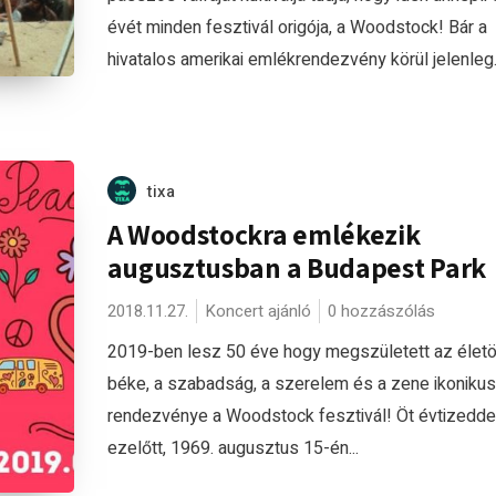
évét minden fesztivál origója, a Woodstock! Bár a
hivatalos amerikai emlékrendezvény körül jelenleg..
tixa
A Woodstockra emlékezik
augusztusban a Budapest Park
2018.11.27.
Koncert ajánló
0 hozzászólás
2019-ben lesz 50 éve hogy megszületett az életö
béke, a szabadság, a szerelem és a zene ikonikus
rendezvénye a Woodstock fesztivál! Öt évtizedde
ezelőtt, 1969. augusztus 15-én...