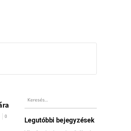
Keresés:
ára
ó
0
Legutóbbi bejegyzések