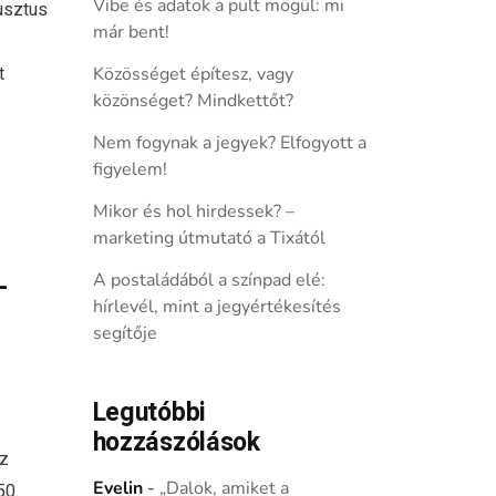
Vibe és adatok a pult mögül: mi
usztus
már bent!
t
Közösséget építesz, vagy
közönséget? Mindkettőt?
Nem fogynak a jegyek? Elfogyott a
figyelem!
Mikor és hol hirdessek? –
marketing útmutató a Tixától
–
A postaládából a színpad elé:
hírlevél, mint a jegyértékesítés
segítője
Legutóbbi
hozzászólások
ez
Evelin
-
„Dalok, amiket a
50.