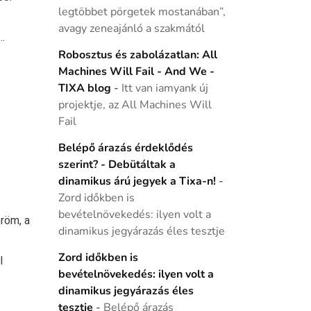
legtöbbet pörgetek mostanában”,
avagy zeneajánló a szakmától
.
Robosztus és zabolázatlan: All
Machines Will Fail - And We -
TIXA blog
-
Itt van iamyank új
projektje, az All Machines Will
Fail
Belépő árazás érdeklődés
szerint? - Debütáltak a
dinamikus árú jegyek a Tixa-n!
-
Zord időkben is
bevételnövekedés: ilyen volt a
röm, a
dinamikus jegyárazás éles tesztje
Zord időkben is
l
bevételnövekedés: ilyen volt a
dinamikus jegyárazás éles
tesztje
-
Belépő árazás