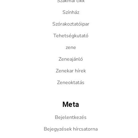
Szakmai cikk
Színház
Szórakoztatóipar
Tehetségkutató
zene
Zeneajánló
Zenekar hírek
Zeneoktatás
Meta
Bejelentkezés
Bejegyzések hírcsatorna