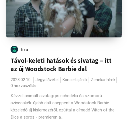
tixa
Távol-keleti hatások és sivatag – itt
az új Woodstock Barbie dal
2023.02.10.
Jegyelővétel
Koncertajánló
Zenekar hírek
0 hozzászólás
Kézzel animált sivatagi pszichedélia és szomorú
szivecskék: újabb dalt cseppent a Woodstock Barbie
közeledő új kislemezéről, ezúttal a címadó Witch of the
Dice a soros - premieren a...