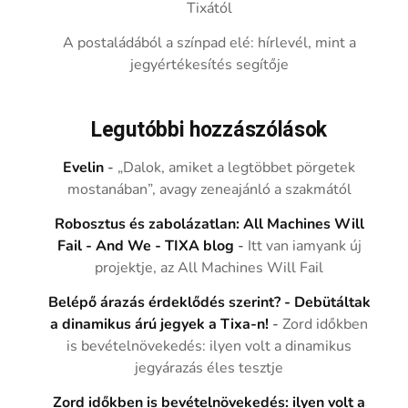
Tixától
A postaládából a színpad elé: hírlevél, mint a
jegyértékesítés segítője
Legutóbbi hozzászólások
Evelin
-
„Dalok, amiket a legtöbbet pörgetek
mostanában”, avagy zeneajánló a szakmától
Robosztus és zabolázatlan: All Machines Will
Fail - And We - TIXA blog
-
Itt van iamyank új
projektje, az All Machines Will Fail
Belépő árazás érdeklődés szerint? - Debütáltak
a dinamikus árú jegyek a Tixa-n!
-
Zord időkben
is bevételnövekedés: ilyen volt a dinamikus
jegyárazás éles tesztje
Zord időkben is bevételnövekedés: ilyen volt a