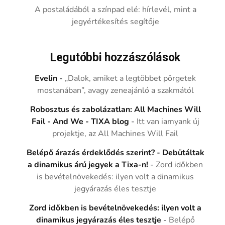
A postaládából a színpad elé: hírlevél, mint a
jegyértékesítés segítője
Legutóbbi hozzászólások
Evelin
-
„Dalok, amiket a legtöbbet pörgetek
mostanában”, avagy zeneajánló a szakmától
Robosztus és zabolázatlan: All Machines Will
Fail - And We - TIXA blog
-
Itt van iamyank új
projektje, az All Machines Will Fail
Belépő árazás érdeklődés szerint? - Debütáltak
a dinamikus árú jegyek a Tixa-n!
-
Zord időkben
is bevételnövekedés: ilyen volt a dinamikus
jegyárazás éles tesztje
Zord időkben is bevételnövekedés: ilyen volt a
dinamikus jegyárazás éles tesztje
-
Belépő