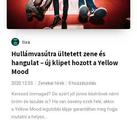
tixa
Hullámvasútra ültetett zene és
hangulat – új klipet hozott a Yellow
Mood
2020.12.03.
Zenekar hírek
0 hozzászólás
Keresed önmagad? De azért jól jönne kísérőnek némi
öröm és lazulás is? Ha van ösvény ezek felé, akkor
a Yellow Mood legutóbbi klipje garantáltan meg fogja
mutatni a helyes...