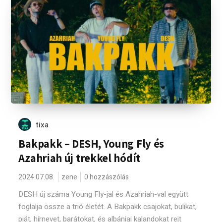
tixa
Bakpakk – DESH, Young Fly és
Azahriah új trekkel hódít
2024.07.08.
zene
0 hozzászólás
DESH új száma Young Fly-jal és Azahriah-val együtt
foglalja össze a trió életét. A Bakpakk csajokat, bulikat,
piát, hírnevet, barátokat, és albániai kalandokat rejt