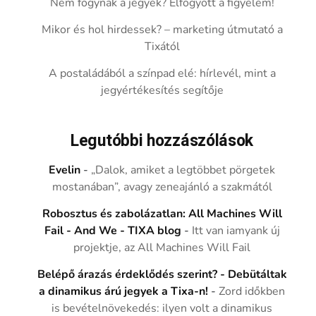
Nem fogynak a jegyek? Elfogyott a figyelem!
Mikor és hol hirdessek? – marketing útmutató a
Tixától
A postaládából a színpad elé: hírlevél, mint a
jegyértékesítés segítője
Legutóbbi hozzászólások
Evelin
-
„Dalok, amiket a legtöbbet pörgetek
mostanában”, avagy zeneajánló a szakmától
Robosztus és zabolázatlan: All Machines Will
Fail - And We - TIXA blog
-
Itt van iamyank új
projektje, az All Machines Will Fail
Belépő árazás érdeklődés szerint? - Debütáltak
a dinamikus árú jegyek a Tixa-n!
-
Zord időkben
is bevételnövekedés: ilyen volt a dinamikus