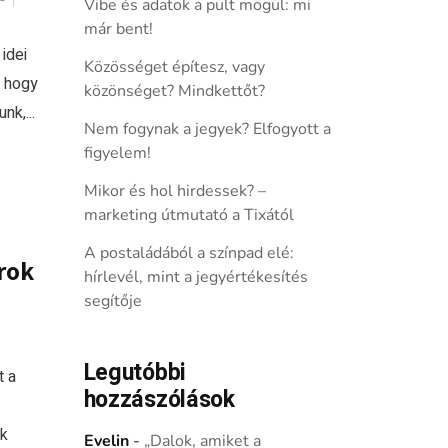
Vibe és adatok a pult mögül: mi
már bent!
idei
Közösséget építesz, vagy
, hogy
közönséget? Mindkettőt?
k,...
Nem fogynak a jegyek? Elfogyott a
figyelem!
Mikor és hol hirdessek? –
marketing útmutató a Tixától
A postaládából a színpad elé:
rok
hírlevél, mint a jegyértékesítés
segítője
Legutóbbi
t a
hozzászólások
ok
Evelin
-
„Dalok, amiket a