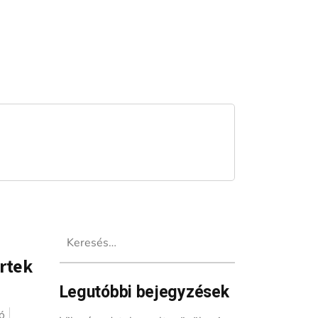
Keresés:
ertek
Legutóbbi bejegyzések
ó