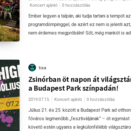
Koncert ajánló
0 hozzászólás
Ember legyen a talpán, aki tudja tartani a tempót az 
programdömpinggel, de azért ez nem is jelenti azt
nem érdemes megpróbálni! Sőt, még mankót is adun
tixa
Zsinórban öt napon át világsztá
a Budapest Park színpadán!
2019.07.15.
Koncert ajánló
0 hozzászólás
Július 21. és 25. között a Budapest Park ad otthon
főváros legmenőbb „fesztiváljának” – öt egymást
követő estén ugyanis a legkülönfélébb világsztár