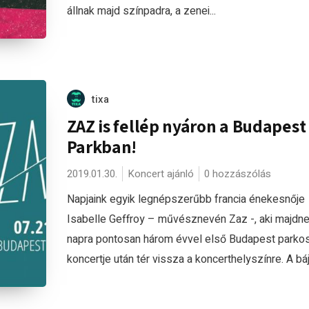
állnak majd színpadra, a zenei...
tixa
ZAZ is fellép nyáron a Budapest
Parkban!
2019.01.30.
Koncert ajánló
0 hozzászólás
Napjaink egyik legnépszerűbb francia énekesnője
Isabelle Geffroy – művésznevén Zaz -, aki majdn
napra pontosan három évvel első Budapest parko
koncertje után tér vissza a koncerthelyszínre. A báj