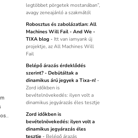
legtöbbet pörgetek mostanában”,
avagy zeneajánló a szakmától
Robosztus és zabolázatlan: All
Machines Will Fail - And We -
TIXA blog
-
Itt van iamyank új
projektje, az All Machines Will
Fail
Belépő árazás érdeklődés
szerint? - Debütáltak a
dinamikus árú jegyek a Tixa-n!
-
Zord időkben is
bevételnövekedés: ilyen volt a
em
dinamikus jegyárazás éles tesztje
s
Zord időkben is
os...
bevételnövekedés: ilyen volt a
dinamikus jegyárazás éles
tesztje
-
Belépő árazás