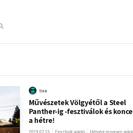
tixa
Művészetek Völgyétől a Steel
Panther-ig -fesztiválok és konc
a hétre!
2019.07.15.
Fesztivál ajánló
Hétvégi program ajánl