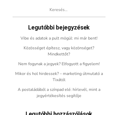
Keresés:
Legutóbbi bejegyzések
Vibe és adatok a pult mögül: mi már bent!
Közösséget építesz, vagy közönséget?
Mindkettőt?
Nem fogynak a jegyek? Elfogyott a figyelem!
Mikor és hol hirdessek? – marketing útmutató a
Tixától
A postaládából a színpad elé: hírlevél, mint a
jegyértékesítés segítője
Legutóbbi hozzászólások