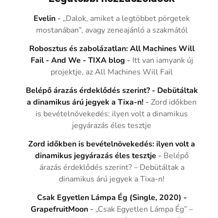
Evelin
-
„Dalok, amiket a legtöbbet pörgetek
mostanában”, avagy zeneajánló a szakmától
Robosztus és zabolázatlan: All Machines Will
Fail - And We - TIXA blog
-
Itt van iamyank új
projektje, az All Machines Will Fail
Belépő árazás érdeklődés szerint? - Debütáltak
a dinamikus árú jegyek a Tixa-n!
-
Zord időkben
is bevételnövekedés: ilyen volt a dinamikus
jegyárazás éles tesztje
Zord időkben is bevételnövekedés: ilyen volt a
dinamikus jegyárazás éles tesztje
-
Belépő
árazás érdeklődés szerint? – Debütáltak a
dinamikus árú jegyek a Tixa-n!
Csak Egyetlen Lámpa Ég (Single, 2020) -
GrapefruitMoon
-
„Csak Egyetlen Lámpa Ég” –