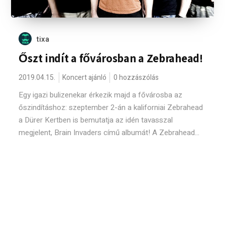
tixa
Őszt indít a fővárosban a Zebrahead!
2019.04.15.
Koncert ajánló
0 hozzászólás
Egy igazi bulizenekar érkezik majd a fővárosba az
őszindításhoz: szeptember 2-án a kaliforniai Zebrahead
a Dürer Kertben is bemutatja az idén tavasszal
megjelent, Brain Invaders című albumát! A Zebrahead...