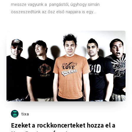
messze vagyunk a pangástól, úgyhogy simán
összeszedtünk az ősz első napjaira is egy...
tixa
Ezeket a rockkoncerteket hozza el a