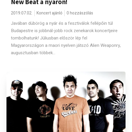
New Beat a nyáron!
2019.07.02.
Koncert ajánló
0 hozzászólás
Javában dübörög a nyár és a fesztiválok fellépőin túl
Budapestre is jobbnál-jobb rock zenekarok koncertjeire
tombolhatunk! Júliusban először lép fel
Magyarországon a maori nyelven játszó Alien Weaponry,
augusztusban többek...