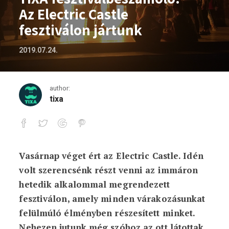
Az Electric Castle
fesztiválon jártunk
2019.07.24.
author:
tixa
Vasárnap véget ért az Electric Castle. Idén
TIXA fesztiválbeszámoló: Az Electric Cas
volt szerencsénk részt venni az immáron
hetedik alkalommal megrendezett
fesztiválon, amely minden várakozásunkat
felülmúló élményben részesített minket.
Nehezen jutunk még szóhoz az ott látottak