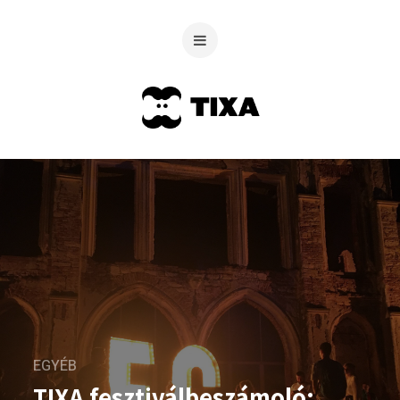
EGYÉB
TIXA fesztiválbeszámoló: