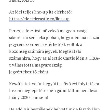
Suefo, PASO.
Az idei teljes line-up itt elérhető:
https://electriccastle.ro/line-up
Persze a fesztivál növekvő magyarországi
sikerét mi sem jelzi jobban, hogy idén már hazai
jegyrendszerben is elérhetőek voltak a
közönség számára jegyek. Megtisztelő
számunkra, hogy az Electric Castle idén a TIXA-
t választotta magyarországi
jegyértékesítőjeként.
Készüljetek velünk együtt a jövő évi folytatásra,
hiszen meglepetésekben garantáltan nem lesz
hiány 2020-ban sem!
De addig is beszéljenek helyettünk a fesztiválon