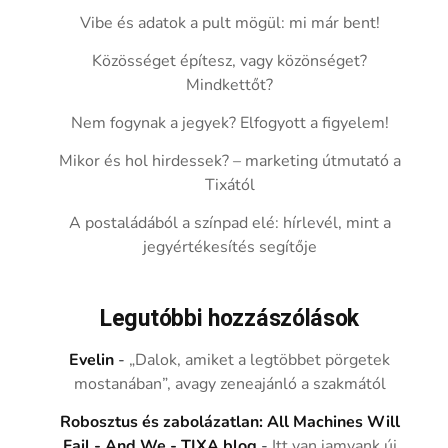
Vibe és adatok a pult mögül: mi már bent!
Közösséget építesz, vagy közönséget?
Mindkettőt?
Nem fogynak a jegyek? Elfogyott a figyelem!
Mikor és hol hirdessek? – marketing útmutató a
Tixától
A postaládából a színpad elé: hírlevél, mint a
jegyértékesítés segítője
Legutóbbi hozzászólások
Evelin
-
„Dalok, amiket a legtöbbet pörgetek
mostanában”, avagy zeneajánló a szakmától
Robosztus és zabolázatlan: All Machines Will
Fail - And We - TIXA blog
-
Itt van iamyank új