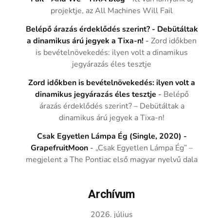
projektje, az All Machines Will Fail
Belépő árazás érdeklődés szerint? - Debütáltak
a dinamikus árú jegyek a Tixa-n!
-
Zord időkben
is bevételnövekedés: ilyen volt a dinamikus
jegyárazás éles tesztje
Zord időkben is bevételnövekedés: ilyen volt a
dinamikus jegyárazás éles tesztje
-
Belépő
árazás érdeklődés szerint? – Debütáltak a
dinamikus árú jegyek a Tixa-n!
Csak Egyetlen Lámpa Ég (Single, 2020) -
GrapefruitMoon
-
„Csak Egyetlen Lámpa Ég” –
megjelent a The Pontiac első magyar nyelvű dala
Archívum
2026. július