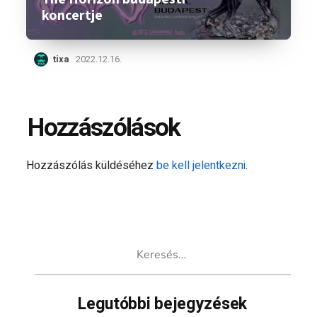
koncertje
tixa
2022.12.16.
Hozzászólások
Hozzászólás küldéséhez
be kell jelentkezni
.
Keresés:
Legutóbbi bejegyzések