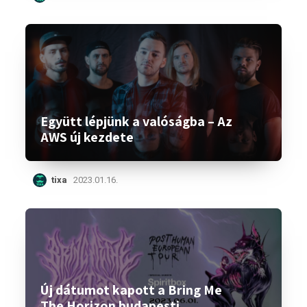
Együtt lépjünk a valóságba – Az
AWS új kezdete
tixa
2023.01.16.
Új dátumot kapott a Bring Me
The Horizon budapesti