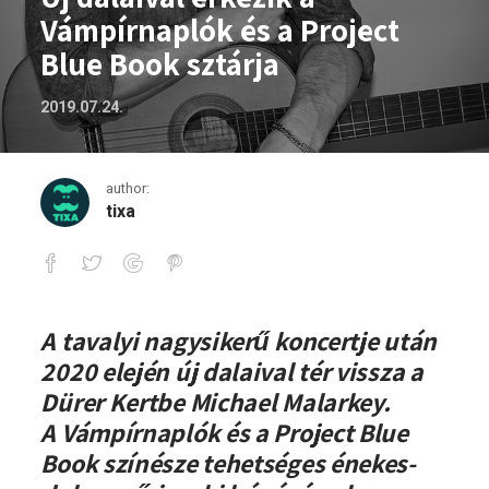
Vámpírnaplók és a Project
Blue Book sztárja
2019.07.24.
author:
tixa
Új dalaival érkezik a Vámpírnaplók és a 
A tavalyi nagysikerű koncertje után
2020 elején új dalaival tér vissza a
Dürer Kertbe
Michael Malarkey
.
A
Vámpírnaplók és a Project Blue
Book
színésze tehetséges énekes-