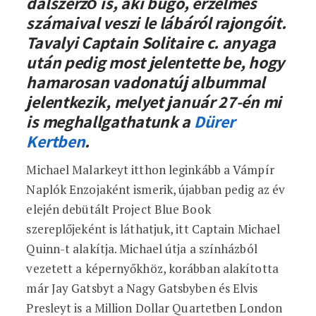
dalszerző is, aki búgó, érzelmes
számaival veszi le lábáról rajongóit.
Tavalyi Captain Solitaire c. anyaga
után pedig most jelentette be, hogy
hamarosan vadonatúj albummal
jelentkezik, melyet január 27-én mi
is meghallgathatunk a
Dürer
Kertben
.
Michael Malarkeyt itthon leginkább a Vámpír
Naplók Enzojaként ismerik, újabban pedig az év
elején debütált Project Blue Book
szereplőjeként is láthatjuk, itt Captain Michael
Quinn-t alakítja. Michael útja a színházból
vezetett a képernyőkhöz, korábban alakította
már Jay Gatsbyt a Nagy Gatsbyben és Elvis
Presleyt is a Million Dollar Quartetben London