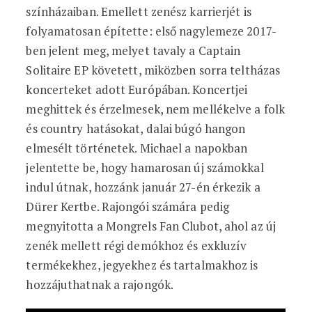
színházaiban. Emellett zenész karrierjét is
folyamatosan építette: első nagylemeze 2017-
ben jelent meg, melyet tavaly a Captain
Solitaire EP követett, miközben sorra teltházas
koncerteket adott Európában. Koncertjei
meghittek és érzelmesek, nem mellékelve a folk
és country hatásokat, dalai búgó hangon
elmesélt történetek. Michael a napokban
jelentette be, hogy hamarosan új számokkal
indul útnak, hozzánk január 27-én érkezik a
Dürer Kertbe. Rajongói számára pedig
megnyitotta a Mongrels Fan Clubot, ahol az új
zenék mellett régi demókhoz és exkluzív
termékekhez, jegyekhez és tartalmakhoz is
hozzájuthatnak a rajongók.