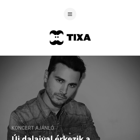
KONCERT AJÁNLÓ
Új dalaival érkezik a