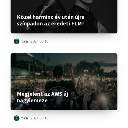
Közel harminc év után újra
színpadon az eredeti FLM!
tixa
2024.05.10.
Megjelent az AWS új
nagylemeze
tixa
2024.05.10.