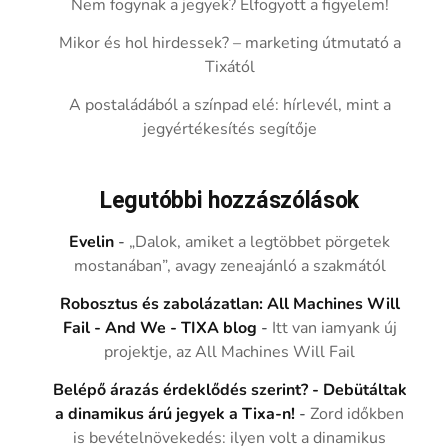
Nem fogynak a jegyek? Elfogyott a figyelem!
Mikor és hol hirdessek? – marketing útmutató a
Tixától
A postaládából a színpad elé: hírlevél, mint a
jegyértékesítés segítője
Legutóbbi hozzászólások
Evelin
-
„Dalok, amiket a legtöbbet pörgetek
mostanában”, avagy zeneajánló a szakmától
Robosztus és zabolázatlan: All Machines Will
Fail - And We - TIXA blog
-
Itt van iamyank új
projektje, az All Machines Will Fail
Belépő árazás érdeklődés szerint? - Debütáltak
a dinamikus árú jegyek a Tixa-n!
-
Zord időkben
is bevételnövekedés: ilyen volt a dinamikus