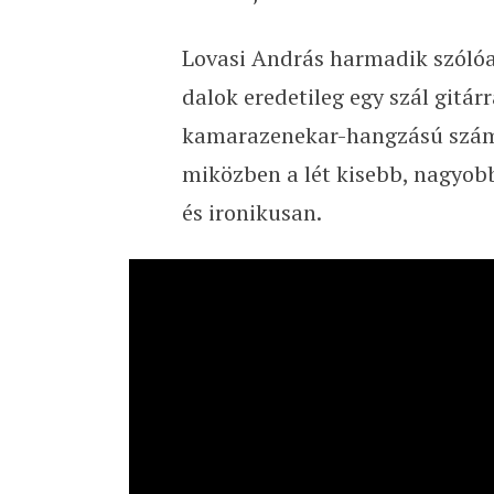
Lovasi András harmadik szólóa
dalok eredetileg egy szál gitá
kamarazenekar-hangzású számok
miközben a lét kisebb, nagyob
és ironikusan.