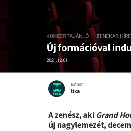
KONCERTAJÁNLÓ
ZENEKAR HÍR
Új formációval indu
2021.12.01.
author:
tixa
Új formációval indul turné
A zenész, aki
Grand Ho
új nagylemezét, decem