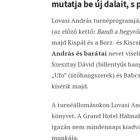
mutatja be új dalait, s 
Lovasi András turnéprogramjá
(az előző kettő:
Bandi a hegyrő
majd Kispál és a Borz- és Kiscs
András és barátai
nevet viseli
Szesztay Dávid (billentyűs hang
„Ufo” (ütőhangszerek) és Babcs
kísérik majd.
A turnéállomásokon Lovasi Andr
könyvet. A Grand Hotel Halmah
igazán nem mindennapi kiadvá
munkája.