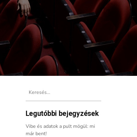
Keresés:
Legutóbbi bejegyzések
Vibe és adatok a pult mögül: mi
már bent!