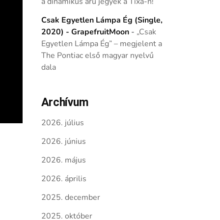
a dinamikus árú jegyek a Tixa-n!
Csak Egyetlen Lámpa Ég (Single,
2020) - GrapefruitMoon
-
„Csak
Egyetlen Lámpa Ég” – megjelent a
The Pontiac első magyar nyelvű
dala
Archívum
2026. július
2026. június
2026. május
2026. április
2025. december
2025. október