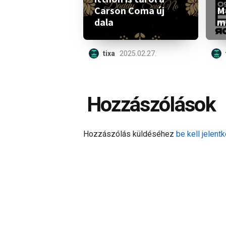
Carson Coma új
M
dala
m
tixa
2025.02.27.
Hozzászólások
Hozzászólás küldéséhez
be kell jelentk