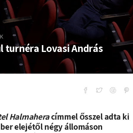
EK
l turnéra Lovasi András
ra Lovasi András
tel Halmahera
címmel ősszel adta ki
ber elejétől négy állomáson