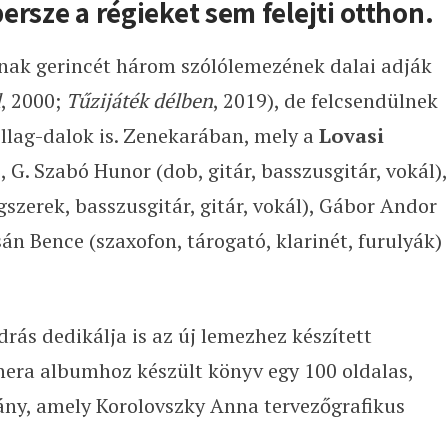
persze a régieket sem felejti otthon.
nak gerincét három szólólemezének dalai adják
l
, 2000;
Tűzijáték délben
, 2019), de felcsendülnek
illag-dalok is. Zenekarában, mely a
Lovasi
, G. Szabó Hunor (dob, gitár, basszusgitár, vokál),
szerek, basszusgitár, gitár, vokál), Gábor Andor
án Bence (szaxofon, tárogató, klarinét, furulyák)
ás dedikálja is az új lemezhez készített
era albumhoz készült könyv egy 100 oldalas,
ny, amely Korolovszky Anna tervezőgrafikus