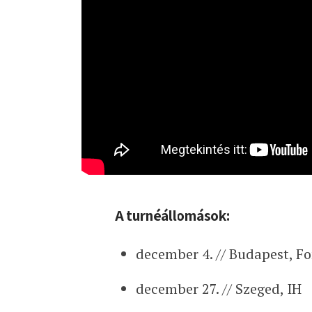
A turnéállomások:
december 4. // Budapest, F
december 27. // Szeged, IH