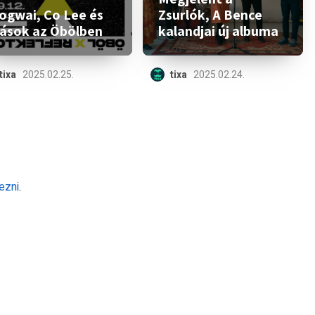
ogwai, Co Lee és
Zsurlók, A Bence
ások az Öbölben
kalandjai új albuma
tixa
2025.02.25.
tixa
2025.02.24.
ezni
.