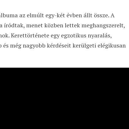
lbuma az elmúlt egy-két évben állt össze. A
rra íródtak, menet közben lettek meghangszerelt,
. Kerettörténete egy egzotikus nyaralás,
b és még nagyobb kérdéseit kerülgeti elégikusan