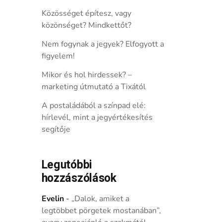
Közösséget építesz, vagy
közönséget? Mindkettőt?
Nem fogynak a jegyek? Elfogyott a
figyelem!
Mikor és hol hirdessek? –
marketing útmutató a Tixától
A postaládából a színpad elé:
hírlevél, mint a jegyértékesítés
segítője
Legutóbbi
hozzászólások
Evelin
-
„Dalok, amiket a
legtöbbet pörgetek mostanában”,