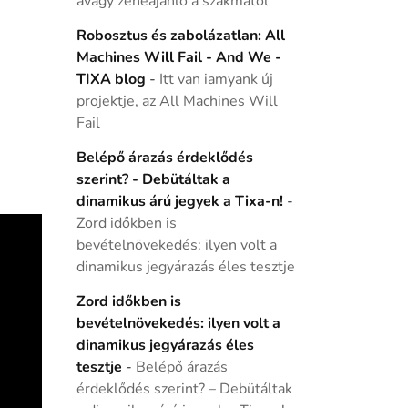
avagy zeneajánló a szakmától
Robosztus és zabolázatlan: All
Machines Will Fail - And We -
TIXA blog
-
Itt van iamyank új
projektje, az All Machines Will
Fail
Belépő árazás érdeklődés
szerint? - Debütáltak a
dinamikus árú jegyek a Tixa-n!
-
Zord időkben is
bevételnövekedés: ilyen volt a
dinamikus jegyárazás éles tesztje
Zord időkben is
bevételnövekedés: ilyen volt a
dinamikus jegyárazás éles
tesztje
-
Belépő árazás
érdeklődés szerint? – Debütáltak