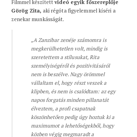
Filmmel készített
videó egyik főszereplője
Görög Zita,
aki régóta figyelemmel kíséri a
zenekar munkásságát.
„A Zanzibar zenéje számomra is
megkerülhetetlen volt, mindig is
szeretettem a stílusukat, Rita
személyiségéről és pozitivitásáról
nem is beszélve. Nagy örömmel
vállaltam el, hogy részt veszek a
klipben, és nem is csalódtam: az egy
napos forgatás minden pillanatát
élveztem, a profi csapatnak
köszönhetően pedig úgy hoztuk ki a
maximumot a lehetőségekből, hogy
közben végig megmaradt a