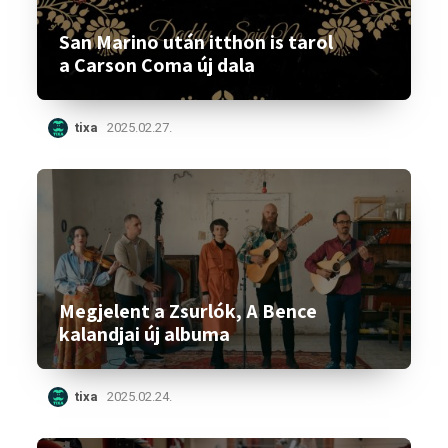
San Marino után itthon is tarol
a Carson Coma új dala
tixa
2025.02.27.
Megjelent a Zsurlók, A Bence
kalandjai új albuma
tixa
2025.02.24.