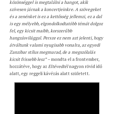
közönséggel is megtalálni a hangot, akik
szívesen járnak a koncertjeinkre. A szövegeket
és a zenénket is ez a kettősség jellemzi, ez a dal
is egy mélyebb, elgondolkodtatóbb témát dolgoz
fel, egy kicsit maibb, korszerűbb
hangzásvilággal. Persze ez nem azt jelenti, hogy
átváltunk valami nyugisabb vonalra, az egyedi
Zanzibar stílus megmarad, de a megszólalás
kicsit frissebb lesz” –
mondta el a frontember,
hozzátéve, hogy az
Eltévedtél
nagyon rövid idő
alatt, egy reggeli kávézás alatt született.