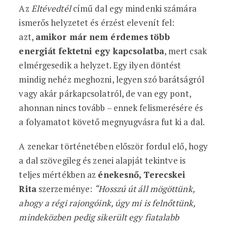
Az
Eltévedtél
című dal egy mindenki számára
ismerős helyzetet és érzést elevenít fel:
azt,
amikor már nem érdemes több
energiát fektetni egy kapcsolatba
, mert csak
elmérgesedik a helyzet. Egy ilyen döntést
mindig nehéz meghozni, legyen szó barátságról
vagy akár párkapcsolatról, de van egy pont,
ahonnan nincs tovább – ennek felismerésére és
a folyamatot követő megnyugvásra fut ki a dal.
A zenekar történetében először fordul elő, hogy
a dal szövegileg és zenei alapját tekintve is
teljes mértékben az
énekesnő,
Terecskei
Rita
szerzeménye:
“Hosszú út áll mögöttünk,
ahogy a régi rajongóink, úgy mi is felnőttünk,
mindeközben pedig sikerült egy fiatalabb