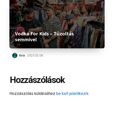
Vodka For Kids – Tűzoltás
semmivel
tixa
2025.02.06.
Hozzászólások
Hozzászólás küldéséhez
be kell jelentkezni
.