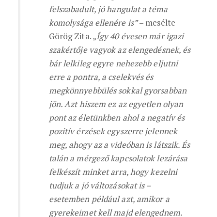
felszabadult, jó hangulat a téma
komolysága ellenére is”
– mesélte
Görög Zita. „
Így 40 évesen már igazi
szakértője vagyok az elengedésnek, és
bár lelkileg egyre nehezebb eljutni
erre a pontra, a cselekvés és
megkönnyebbülés sokkal gyorsabban
jön. Azt hiszem ez az egyetlen olyan
pont az életünkben ahol a negatív és
pozitív érzések egyszerre jelennek
meg, ahogy az a videóban is látszik. És
talán a mérgező kapcsolatok lezárása
felkészít minket arra, hogy kezelni
tudjuk a jó változásokat is –
esetemben például azt, amikor a
gyerekeimet kell majd elengednem.