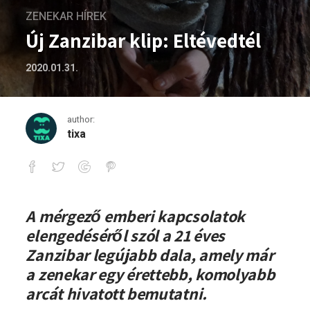
ZENEKAR HÍREK
Új Zanzibar klip: Eltévedtél
2020.01.31.
author:
tixa
Új Zanzibar klip: Eltévedtél
A mérgező emberi kapcsolatok
elengedéséről szól a 21 éves
Zanzibar legújabb dala, amely már
a zenekar egy érettebb, komolyabb
arcát hivatott bemutatni.