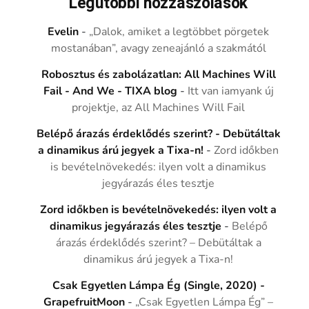
Legutóbbi hozzászólások
Evelin
-
„Dalok, amiket a legtöbbet pörgetek
mostanában”, avagy zeneajánló a szakmától
Robosztus és zabolázatlan: All Machines Will
Fail - And We - TIXA blog
-
Itt van iamyank új
projektje, az All Machines Will Fail
Belépő árazás érdeklődés szerint? - Debütáltak
a dinamikus árú jegyek a Tixa-n!
-
Zord időkben
is bevételnövekedés: ilyen volt a dinamikus
jegyárazás éles tesztje
Zord időkben is bevételnövekedés: ilyen volt a
dinamikus jegyárazás éles tesztje
-
Belépő
árazás érdeklődés szerint? – Debütáltak a
dinamikus árú jegyek a Tixa-n!
Csak Egyetlen Lámpa Ég (Single, 2020) -
GrapefruitMoon
-
„Csak Egyetlen Lámpa Ég” –