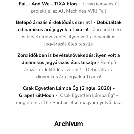
Fail - And We - TIXA blog
-
Itt van iamyank új
projektje, az All Machines Will Fail
Belépő árazás érdeklődés szerint? - Debütáltak
a dinamikus árú jegyek a Tixa-n!
-
Zord időkben
is bevételnövekedés: ilyen volt a dinamikus
jegyárazás éles tesztje
Zord időkben is bevételnövekedés: ilyen volt a
dinamikus jegyárazás éles tesztje
-
Belépő
árazás érdeklődés szerint? – Debütáltak a
dinamikus árú jegyek a Tixa-n!
Csak Egyetlen Lámpa Ég (Single, 2020) -
GrapefruitMoon
-
„Csak Egyetlen Lámpa Ég” –
megjelent a The Pontiac első magyar nyelvű dala
Archívum