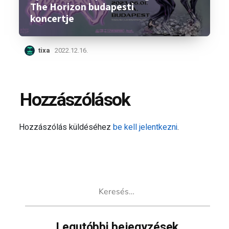
The Horizon budapesti
koncertje
tixa
2022.12.16.
Hozzászólások
Hozzászólás küldéséhez
be kell jelentkezni
.
Keresés:
Legutóbbi bejegyzések