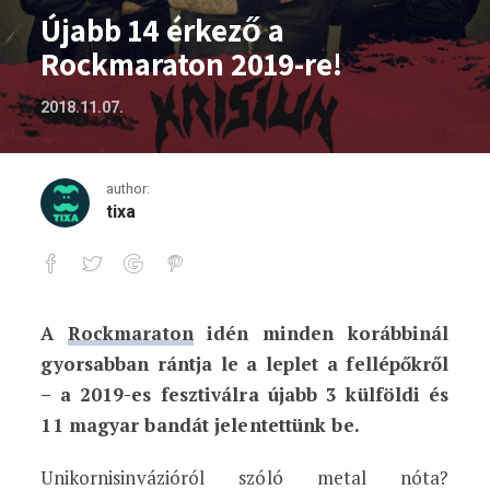
Újabb 14 érkező a
Rockmaraton 2019-re!
2018.11.07.
author:
tixa
A
Rockmaraton
idén minden korábbinál
Újabb 14 érkező a Rockmaraton 2019-re
gyorsabban rántja le a leplet a fellépőkről
– a 2019-es fesztiválra újabb 3 külföldi és
11 magyar bandát jelentettünk be.
Unikornisinvázióról szóló metal nóta?