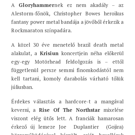
A
Gloryhammer
nek ez nem akadály – az
Alestorm-főnök, Christopher Bowes heroikus
fantasy power metal bandája a jövőből érkezik a
Rockmaraton színpadára.
A közel 30 éve menetelő brazil death metal
alakulat, a
Krisiun
koncertjein néha előkerül
egy-egy Motörhead feldolgozás is – ettől
függetlenül persze semmi finomkodástól nem
kell tartani, komoly darabolás várható tőlük
júliusban.
Érdekes választás a hardcore-t a mangával
keverni, a
Rise Of The Northstar
mixelése
viszont elég ütős lett. A franciák hamarosan
érkező új lemeze Joe Duplantier (Gojira)