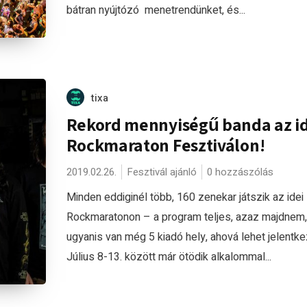
bátran nyújtózó menetrendünket, és...
tixa
Rekord mennyiségű banda az id
Rockmaraton Fesztiválon!
2019.02.26.
Fesztivál ajánló
0 hozzászólás
Minden eddiginél több, 160 zenekar játszik az idei
Rockmaratonon – a program teljes, azaz majdnem,
ugyanis van még 5 kiadó hely, ahová lehet jelentkez
Július 8-13. között már ötödik alkalommal...