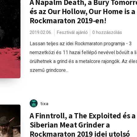
A Napalm Death, a Bury Tomor
és az Our Hollow, Our Home is a
Rockmaraton 2019-en!
2019.02.06.
Fesztivál ajánló
0 hozzászólás
Lassan teljes az idei Rockmaraton programja - 3
nemzetközi és 11 hazai fellépő nevével bővült a li
örülhetnek a grind és a metalcore rajongók. Az éle
szemű grindcore...
tixa
A Finntroll, a The Exploited és a
Siberian Meat Grinder a
Rockmaraton 2019 idei utolsó