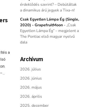
érdeklődés szerint? – Debütáltak
a dinamikus árú jegyek a Tixa-n!
ers
Csak Egyetlen Lámpa Ég (Single,
2020) - GrapefruitMoon
-
„Csak
Egyetlen Lámpa Ég” – megjelent a
The Pontiac első magyar nyelvű
dala
ítés a
Archívum
olsó
on.
2026. július
...
2026. június
2026. május
2026. április
2025. december