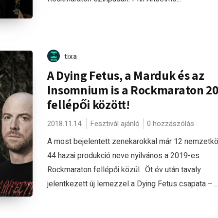
tixa
A Dying Fetus, a Marduk és az
Insomnium is a Rockmaraton 2
fellépői között!
2018.11.14.
Fesztivál ajánló
0 hozzászólás
A most bejelentett zenekarokkal már 12 nemzetkö
44 hazai produkció neve nyilvános a 2019-es
Rockmaraton fellépői közül. Öt év után tavaly
jelentkezett új lemezzel a Dying Fetus csapata –...