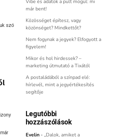
Vibe és adatok a pult mögül: mi
már bent!
Közösséget építesz, vagy
juk szó
közönséget? Mindkettőt?
Nem fogynak a jegyek? Elfogyott a
figyelem!
Mikor és hol hirdessek? –
marketing útmutató a Tixától
A postaládából a színpad elé:
ól
hírlevél, mint a jegyértékesítés
segítője
Legutóbbi
izony
hozzászólások
 már
Evelin
-
„Dalok, amiket a