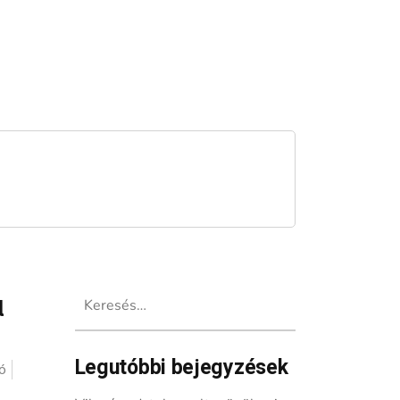
Keresés:
l
Legutóbbi bejegyzések
ó