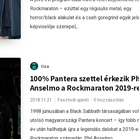
Rockmaraton – ezúttal egy régisulis metal, egy
horror/black alakulat és a cseh goregrind egyik jel
képviselője szerepel,...
tixa
100% Pantera szettel érkezik Ph
Anselmo a Rockmaraton 2019-r
2018.11.21.
Fesztivál ajánló
0 hozzászólás
1998 júniusában a Black Sabbath társaságában vol
utolsó magyarországi Pantera koncert – így több 
év után hallhatjuk újra a legendás dalokat a 2019-e
Rockmaraton színpadán. Phil Anselmo...