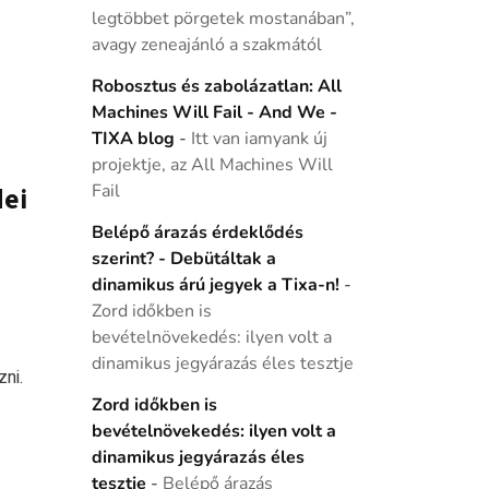
legtöbbet pörgetek mostanában”,
avagy zeneajánló a szakmától
Robosztus és zabolázatlan: All
Machines Will Fail - And We -
TIXA blog
-
Itt van iamyank új
projektje, az All Machines Will
Fail
ei
Belépő árazás érdeklődés
szerint? - Debütáltak a
dinamikus árú jegyek a Tixa-n!
-
Zord időkben is
bevételnövekedés: ilyen volt a
dinamikus jegyárazás éles tesztje
ni.
Zord időkben is
bevételnövekedés: ilyen volt a
dinamikus jegyárazás éles
tesztje
-
Belépő árazás