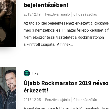
bejelentésében!
2018.12.19.
Fesztivál ajánló
0 hozzászólás
Az utolsó idei bejelentéséhez érkezett a Rockmar
még 3 nemzetközi és 11 hazai fellépő kerülhet a fa
Nem először teszi tiszteletét a Rockmaratonon
a Finntroll csapata. A finnek...
tixa
Újabb Rockmaraton 2019 névso
érkezett!
2018.12.05.
Fesztivál ajánló
0 hozzászólás
A jövő évi program több mint a felét bejelentette m