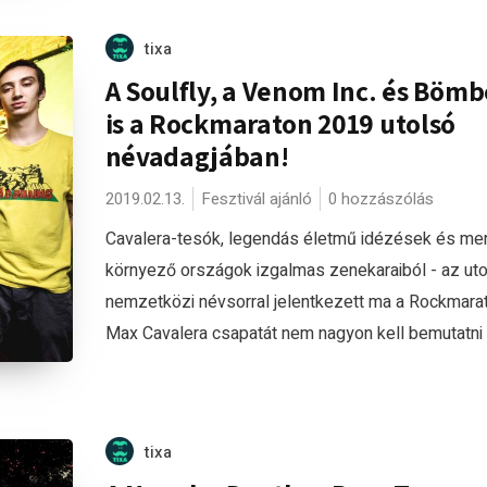
tixa
A Soulfly, a Venom Inc. és Bömb
is a Rockmaraton 2019 utolsó
névadagjában!
2019.02.13.
Fesztivál ajánló
0 hozzászólás
Cavalera-tesók, legendás életmű idézések és mer
környező országok izgalmas zenekaraiból - az ut
nemzetközi névsorral jelentkezett ma a Rockmarat
Max Cavalera csapatát nem nagyon kell bemutatni –
tixa