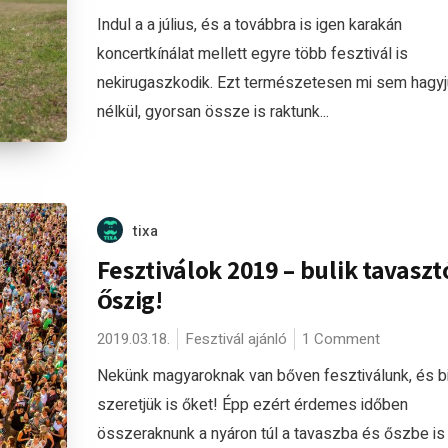
Indul a a július, és a továbbra is igen karakán
koncertkínálat mellett egyre több fesztivál is
nekirugaszkodik. Ezt természetesen mi sem hagy
nélkül, gyorsan össze is raktunk...
tixa
Fesztiválok 2019 – bulik tavaszt
őszig!
2019.03.18.
Fesztivál ajánló
1 Comment
Nekünk magyaroknak van bőven fesztiválunk, és b
szeretjük is őket! Épp ezért érdemes időben
összeraknunk a nyáron túl a tavaszba és őszbe is