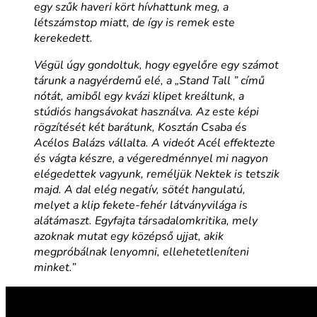
egy szűk haveri kört hívhattunk meg, a
létszámstop miatt, de így is remek este
kerekedett.
Végül úgy gondoltuk, hogy egyelőre egy számot
tárunk a nagyérdemű elé, a „Stand Tall ” című
nótát, amiből egy kvázi klipet kreáltunk, a
stúdiós hangsávokat használva. Az este képi
rögzítését két barátunk, Kosztán Csaba és
Acélos Balázs vállalta. A videót Acél effektezte
és vágta készre, a végeredménnyel mi nagyon
elégedettek vagyunk, reméljük Nektek is tetszik
majd. A dal elég negatív, sötét hangulatú,
melyet a klip fekete-fehér látványvilága is
alátámaszt. Egyfajta társadalomkritika, mely
azoknak mutat egy középső ujjat, akik
megpróbálnak lenyomni, ellehetetleníteni
minket.”