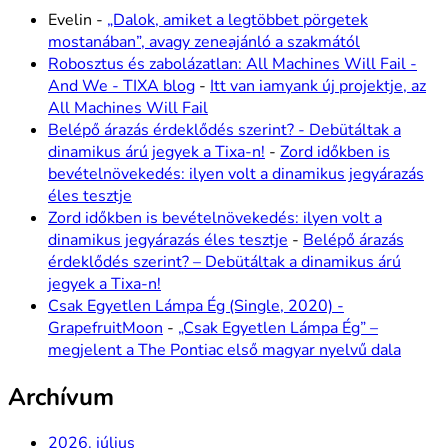
Evelin
-
„Dalok, amiket a legtöbbet pörgetek
mostanában”, avagy zeneajánló a szakmától
Robosztus és zabolázatlan: All Machines Will Fail -
And We - TIXA blog
-
Itt van iamyank új projektje, az
All Machines Will Fail
Belépő árazás érdeklődés szerint? - Debütáltak a
dinamikus árú jegyek a Tixa-n!
-
Zord időkben is
bevételnövekedés: ilyen volt a dinamikus jegyárazás
éles tesztje
Zord időkben is bevételnövekedés: ilyen volt a
dinamikus jegyárazás éles tesztje
-
Belépő árazás
érdeklődés szerint? – Debütáltak a dinamikus árú
jegyek a Tixa-n!
Csak Egyetlen Lámpa Ég (Single, 2020) -
GrapefruitMoon
-
„Csak Egyetlen Lámpa Ég” –
megjelent a The Pontiac első magyar nyelvű dala
Archívum
2026. július