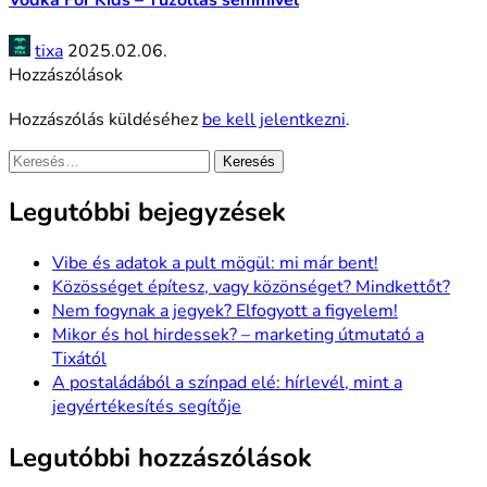
tixa
2025.02.06.
Hozzászólások
Hozzászólás küldéséhez
be kell jelentkezni
.
Keresés:
Legutóbbi bejegyzések
Vibe és adatok a pult mögül: mi már bent!
Közösséget építesz, vagy közönséget? Mindkettőt?
Nem fogynak a jegyek? Elfogyott a figyelem!
Mikor és hol hirdessek? – marketing útmutató a
Tixától
A postaládából a színpad elé: hírlevél, mint a
jegyértékesítés segítője
Legutóbbi hozzászólások