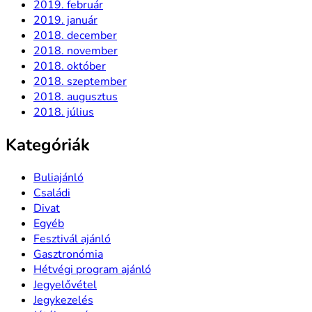
2019. február
2019. január
2018. december
2018. november
2018. október
2018. szeptember
2018. augusztus
2018. július
Kategóriák
Buliajánló
Családi
Divat
Egyéb
Fesztivál ajánló
Gasztronómia
Hétvégi program ajánló
Jegyelővétel
Jegykezelés