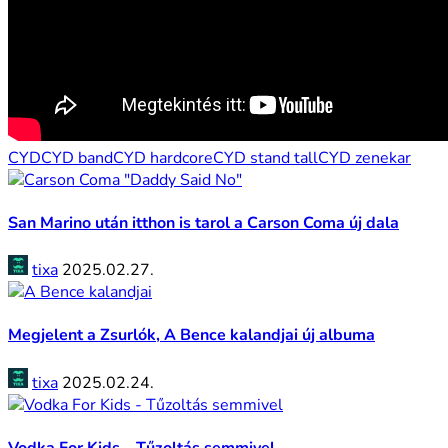
CYD
CYD band
CYD hardcore
CYD stand tall
CYD zenekar
San Marino után itthon is tarol a Carson Coma új dala
tixa
2025.02.27.
Megjelent a Zsurlók, A Bence kalandjai új albuma
tixa
2025.02.24.
Vodka For Kids – Tűzoltás semmivel