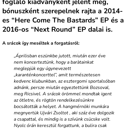
foglaló kiadványként jelent meg,
bónuszként szerepelnek rajta a 2014-
es “Here Come The Bastards” EP és a
2016-os “Next Round” EP dalai is.
A srácok így meséltek a forgatásról:
„Áprilisban eszünkbe jutott, miután ezer éve
nem koncerteztünk, hogy a baràtainkat
meglepjük egy úgynevezett
„karanténkoncerttel”, amit természetesen
kedvenc klubunkban, az esztergomi sportalsóban
adnánk, persze miután egyeztettünk Bozsoval,
meg Ricsivel. A srácok örömmel mondtak igent
az ötletre, és rögtön rendelkezésünkre
bocsátották a helyet. A hangmérnöki munkára
megnyertük Ujvári Zsoltot , aki száz éve dolgozik
a csapattal, és mindig is a szívünk csücske volt.
Nyolc órán keresztül forgattunk, a bulira csak