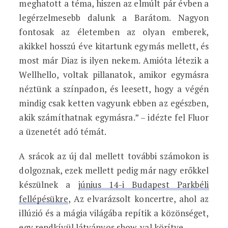
meghatott a téma, hiszen az elmúlt pár évben a
legérzelmesebb dalunk a Barátom. Nagyon
fontosak az életemben az olyan emberek,
akikkel hosszú éve kitartunk egymás mellett, és
most már Diaz is ilyen nekem. Amióta létezik a
Wellhello, voltak pillanatok, amikor egymásra
néztünk a színpadon, és leesett, hogy a végén
mindig csak ketten vagyunk ebben az egészben,
akik számíthatnak egymásra.” – idézte fel Fluor
a üzenetét adó témát.
A srácok az új dal mellett további számokon is
dolgoznak, ezek mellett pedig már nagy erőkkel
készülnek a
június 14-i Budapest Parkbéli
fellépésükre
, Az elvarázsolt koncertre, ahol az
illúzió és a mágia világába repítik a közönséget,
egy rendkívül látványos show-val körítve.