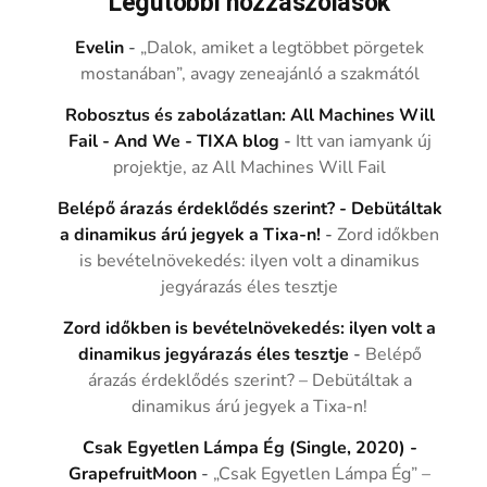
Legutóbbi hozzászólások
Evelin
-
„Dalok, amiket a legtöbbet pörgetek
mostanában”, avagy zeneajánló a szakmától
Robosztus és zabolázatlan: All Machines Will
Fail - And We - TIXA blog
-
Itt van iamyank új
projektje, az All Machines Will Fail
Belépő árazás érdeklődés szerint? - Debütáltak
a dinamikus árú jegyek a Tixa-n!
-
Zord időkben
is bevételnövekedés: ilyen volt a dinamikus
jegyárazás éles tesztje
Zord időkben is bevételnövekedés: ilyen volt a
dinamikus jegyárazás éles tesztje
-
Belépő
árazás érdeklődés szerint? – Debütáltak a
dinamikus árú jegyek a Tixa-n!
Csak Egyetlen Lámpa Ég (Single, 2020) -
GrapefruitMoon
-
„Csak Egyetlen Lámpa Ég” –