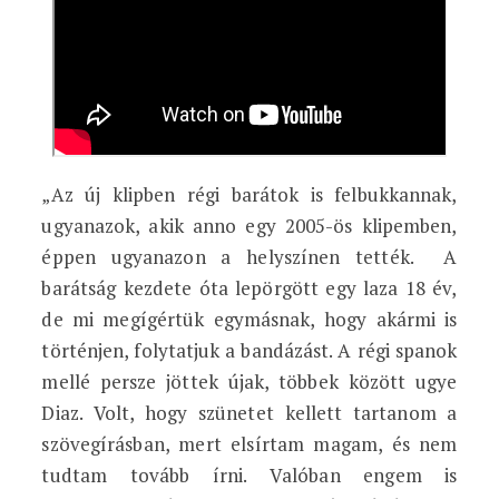
„Az új klipben régi barátok is felbukkannak,
ugyanazok, akik anno egy 2005-ös klipemben,
éppen ugyanazon a helyszínen tették. A
barátság kezdete óta lepörgött egy laza 18 év,
de mi megígértük egymásnak, hogy akármi is
történjen, folytatjuk a bandázást. A régi spanok
mellé persze jöttek újak, többek között ugye
Diaz. Volt, hogy szünetet kellett tartanom a
szövegírásban, mert elsírtam magam, és nem
tudtam tovább írni. Valóban engem is