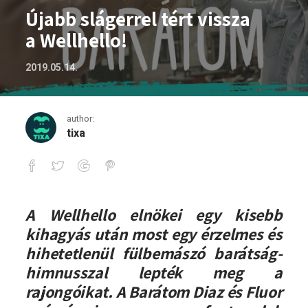
Újabb slágerrel tért vissza
a Wellhello!
2019.05.14.
author:
tixa
Újabb slágerrel tért vissza a Wellhello!
A Wellhello elnökei egy kisebb
kihagyás után most egy érzelmes és
hihetetlenül fülbemászó barátság-
himnusszal lepték meg a
rajongóikat. A Barátom Diaz és Fluor