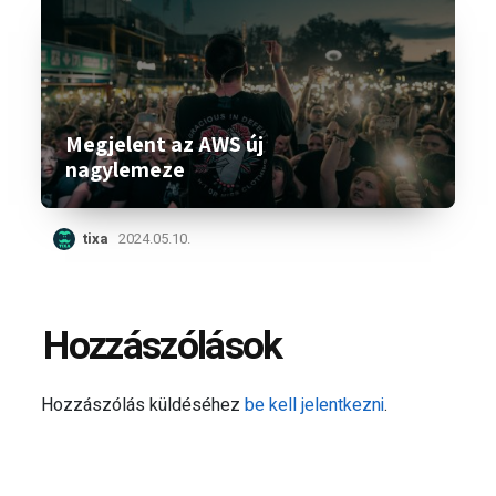
Megjelent az AWS új
nagylemeze
tixa
2024.05.10.
Hozzászólások
Hozzászólás küldéséhez
be kell jelentkezni
.