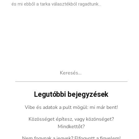
és mi ebből a tarka választékból ragadtunk...
Keresés:
Legutóbbi bejegyzések
Vibe és adatok a pult mögül: mi már bent!
Közösséget építesz, vagy közönséget?
Mindkettőt?
Nem fogynak a jegyek? Elfogyott a figyelem!