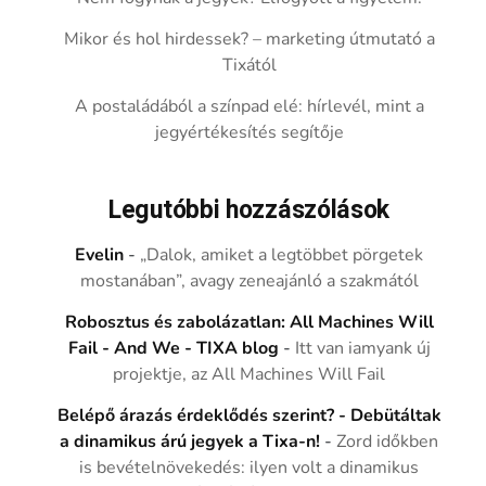
Mikor és hol hirdessek? – marketing útmutató a
Tixától
A postaládából a színpad elé: hírlevél, mint a
jegyértékesítés segítője
Legutóbbi hozzászólások
Evelin
-
„Dalok, amiket a legtöbbet pörgetek
mostanában”, avagy zeneajánló a szakmától
Robosztus és zabolázatlan: All Machines Will
Fail - And We - TIXA blog
-
Itt van iamyank új
projektje, az All Machines Will Fail
Belépő árazás érdeklődés szerint? - Debütáltak
a dinamikus árú jegyek a Tixa-n!
-
Zord időkben
is bevételnövekedés: ilyen volt a dinamikus