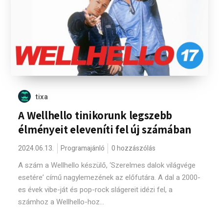
tixa
A Wellhello tinikorunk legszebb
élményeit eleveníti fel új számában
2024.06.13.
Programajánló
0 hozzászólás
A szám a Wellhello készülő, ‘Szerelmes dalok világvége
esetére’ című nagylemezének az előfutára. A dal a 2000-
es évek vibe-ját és pop-rock slágereit idézi fel, a
számhoz a Wellhello-hoz...