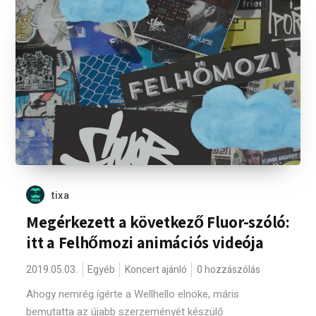
tixa
Megérkezett a következő Fluor-szóló:
itt a Felhőmozi animációs videója
2019.05.03.
Egyéb
Koncert ajánló
0 hozzászólás
Ahogy nemrég ígérte a Wellhello elnöke, máris
bemutatta az újabb szerzeményét készülő