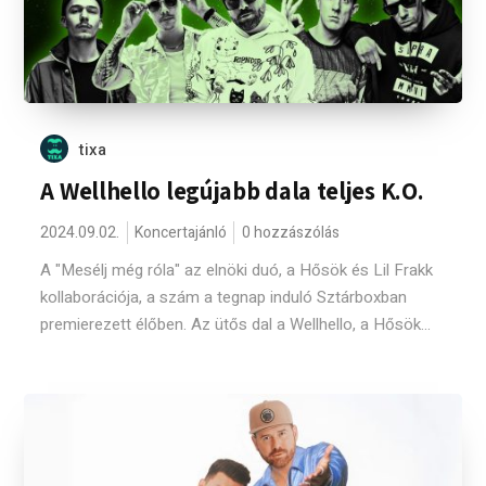
tixa
A Wellhello legújabb dala teljes K.O.
2024.09.02.
Koncertajánló
0 hozzászólás
A "Mesélj még róla" az elnöki duó, a Hősök és Lil Frakk
kollaborációja, a szám a tegnap induló Sztárboxban
premierezett élőben. Az ütős dal a Wellhello, a Hősök...