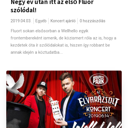
Négy év után itt az első Fluor
szólódal!
2019.04.03.
Egyéb
Koncert ajánló
0 hozzászólás
Fluort sokan elsősorban a Wellhello egyik
frontembereként ismerik, de közismert róla az is, hogy a
kezdetek óta ír szólódalokat is, hiszen így robbant be
annak idején a köztudatba....