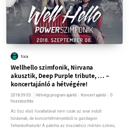
tixa
Wellhello szimfonik, Nirvana
akusztik, Deep Purple tribute, … –
koncertajánló a hétvégére!
2018.09.03.
Hétvégi program ajánló
Koncert ajánló
0
hozzászólás
Az ősz első fuvallatával nem csak az avar indult
hízásnak, de koncertélményekből is gazdagon
feltankolhatunk! A paletta az évszakhoz mérten színes,