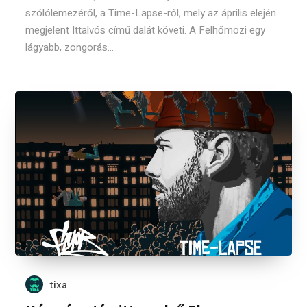
szólólemezéről, a Time-Lapse-ről, mely az április elején
megjelent Ittalvós című dalát követi. A Felhőmozi egy
lágyabb, zongorás...
tixa