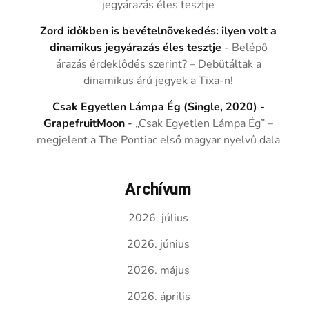
jegyárazás éles tesztje
Zord időkben is bevételnövekedés: ilyen volt a
dinamikus jegyárazás éles tesztje
-
Belépő
árazás érdeklődés szerint? – Debütáltak a
dinamikus árú jegyek a Tixa-n!
Csak Egyetlen Lámpa Ég (Single, 2020) -
GrapefruitMoon
-
„Csak Egyetlen Lámpa Ég” –
megjelent a The Pontiac első magyar nyelvű dala
Archívum
2026. július
2026. június
2026. május
2026. április